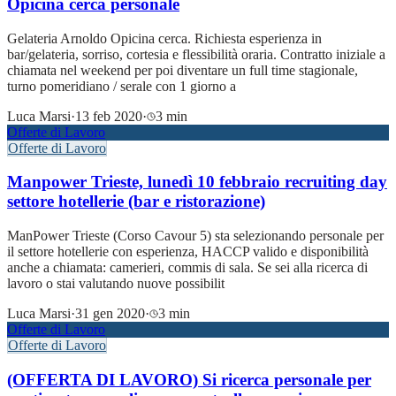
Opicina cerca personale
Gelateria Arnoldo Opicina cerca. Richiesta esperienza in
bar/gelateria, sorriso, cortesia e flessibilità oraria. Contratto iniziale a
chiamata nel weekend per poi diventare un full time stagionale,
turno pomeridiano / serale con 1 giorno a
Luca Marsi
·
13 feb 2020
·
3 min
Offerte di Lavoro
Offerte di Lavoro
Manpower Trieste, lunedì 10 febbraio recruiting day
settore hotellerie (bar e ristorazione)
ManPower Trieste (Corso Cavour 5) sta selezionando personale per
il settore hotellerie con esperienza, HACCP valido e disponibilità
anche a chiamata: camerieri, commis di sala. Se sei alla ricerca di
lavoro o stai valutando nuove possibilit
Luca Marsi
·
31 gen 2020
·
3 min
Offerte di Lavoro
Offerte di Lavoro
(OFFERTA DI LAVORO) Si ricerca personale per