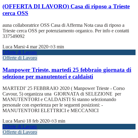
(OFFERTA DI LAVORO) Casa di riposo a Trieste
cerca OSS
auna collaboratrice OSS Casa di Afferma Nota casa di riposo a
Trieste cerca OSS per potenziamento organico. Per info e contatti
337549092
Luca Marsi
·
4 mar 2020
·
3 min
Offerte di Lavoro
Offerte di Lavoro
Manpower Trieste, martedì 25 febbraio giornata di
selezione per manutentori e caldaisti
MARTEDI’ 25 FEBBRAIO 2020 ( Manpower Trieste - Corso
Cavour, 5) organizza una GIORNATA di SELEZIONE per
MANUTENTORI e CALDAISTI Si stanno selezionando
personale con esperienza per le seguenti posizioni: -
MANUTENTORI ELETTRICI e MECCANICI
Luca Marsi
·
18 feb 2020
·
3 min
Offerte di Lavoro
Offerte di Lavoro