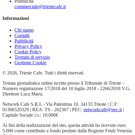
Pubblicità
commerciale@triestecafe.it
Informazioni
Chi siamo
Contatti
Pubblicità
Privacy Policy
Cookie Policy
Termini di servizio
Gestione Cookie
© 2026, Trieste Cafe. Tutti i diritti riservati.
Testata giornalistica online iscritta presso il Tribunale di Trieste –
Numero registrazione 17/2018 del 10 luglio 2018 - 2266/2018 V.G.
Direttore Luca Marsi.
Network Cafe S.R.L - Via Palestrina 10, 34133 Trieste | C.F:
01306520329 | REA: TS - 202367 | PEC:
networkcafe@pec.it
|
Capitale Sociale i.v.: 10.000€
Ai fini della realizzazione del sito, questa attività ha ricevuto euro
5.000 come contributo a fondo perduto dalla Regione Friuli Venezia