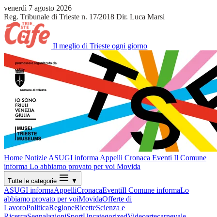
venerdì 7 agosto 2026
Reg. Tribunale di Trieste n. 17/2018
Dir. Luca Marsi
Il meglio di Trieste ogni giorno
Home
Notizie
ASUGI informa
Appelli
Cronaca
Eventi
Il Comune
informa
Lo abbiamo provato per voi
Movida
Tutte le categorie
▼
ASUGI informa
Appelli
Cronaca
Eventi
Il Comune informa
Lo
abbiamo provato per voi
Movida
Offerte di
Lavoro
Politica
Regione
Ricette
Scienza e
Ricerca
Segnalazioni
Sport
Uncategorized
Video
arte
carnevale