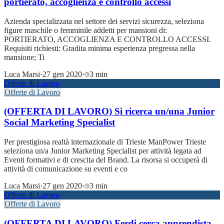
portierato, accoglienza e controllo accessi
Azienda specializzata nel settore dei servizi sicurezza, seleziona
figure maschile o femminile addetti per mansioni di:
PORTIERATO, ACCOGLIENZA E CONTROLLO ACCESSI.
Requisiti richiesti: Gradita minima esperienza pregressa nella
mansione; Ti
Luca Marsi
·
27 gen 2020
·
3 min
Offerte di Lavoro
Offerte di Lavoro
(OFFERTA DI LAVORO) Si ricerca un/una Junior
Social Marketing Specialist
Per prestigiosa realtà internazionale di Trieste ManPower Trieste
seleziona un/a Junior Marketing Specialist per attività legata ad
Eventi formativi e di crescita del Brand. La risorsa si occuperà di
attività di comunicazione su eventi e co
Luca Marsi
·
27 gen 2020
·
3 min
Offerte di Lavoro
Offerte di Lavoro
(OFFERTA DI LAVORO) Ferdi cerca apprendista