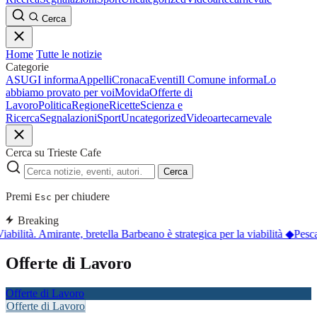
Cerca
Home
Tutte le notizie
Categorie
ASUGI informa
Appelli
Cronaca
Eventi
Il Comune informa
Lo
abbiamo provato per voi
Movida
Offerte di
Lavoro
Politica
Regione
Ricette
Scienza e
Ricerca
Segnalazioni
Sport
Uncategorized
Video
arte
carnevale
Cerca su Trieste Cafe
Cerca
Premi
per chiudere
Esc
Breaking
iabilità. Amirante, bretella Barbeano è strategica per la viabilità
◆
Pesca
Offerte di Lavoro
Offerte di Lavoro
Offerte di Lavoro