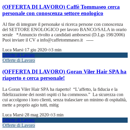
(OFFERTA DI LAVORO) Caffè Tommaseo cerca
personale con conoscenza settore enologico
Al fine di integrare il personake si ricerca persone con conoscenza
del SETTORE ENOLOGICO per lavoro BANCO/SALA in orario
serale *Annuncio rivolto a candidati ambosessi (D.Lgs 198/2006)
Puoi inviare il CV a info@caffetommaseo.it -----
Luca Marsi
·
17 giu 2020
·
3 min
Offerte di Lavoro
Offerte di Lavoro
(OFFERTA DI LAVORO) Goran Viler Hair SPA ha
riaperto e cerca personale!
La Goran Viler Hair SPA ha riaperto! “L’affetto, la fiducia e la
fidelizzazione dei nostri ospiti ci ha commosso.” La sicurezza con
cui accolgono i loro clienti, senza tralasciare un minimo di ospitalità,
mette a proprio agio tutti, mitig
Luca Marsi
·
28 mag 2020
·
3 min
Offerte di Lavoro
Offerte di Lavoro