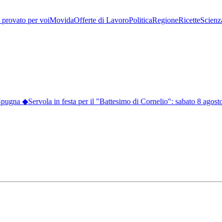
provato per voi
Movida
Offerte di Lavoro
Politica
Regione
Ricette
Scienz
 Spugna
◆
Servola in festa per il "Battesimo di Cornelio": sabato 8 agosto i