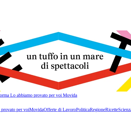
forma
Lo abbiamo provato per voi
Movida
provato per voi
Movida
Offerte di Lavoro
Politica
Regione
Ricette
Scienz