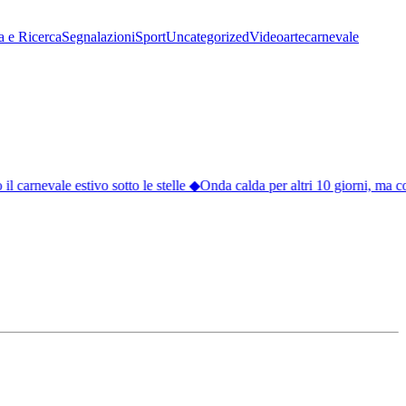
a e Ricerca
Segnalazioni
Sport
Uncategorized
Video
arte
carnevale
l carnevale estivo sotto le stelle
◆
Onda calda per altri 10 giorni, ma c