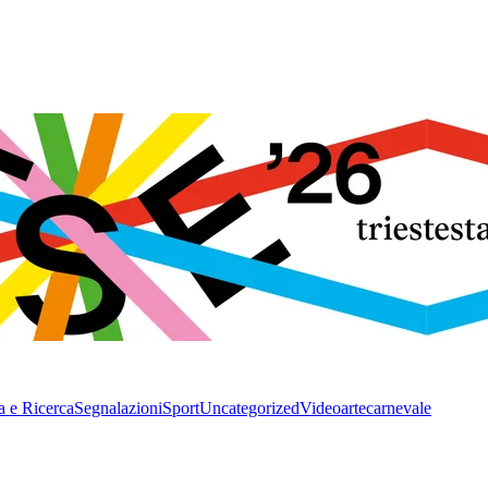
a e Ricerca
Segnalazioni
Sport
Uncategorized
Video
arte
carnevale