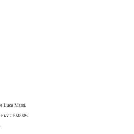
ore Luca Marsi.
le i.v.: 10.000€
.