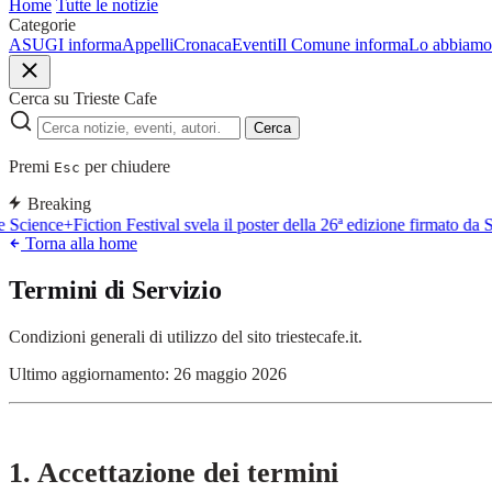
Home
Tutte le notizie
Categorie
ASUGI informa
Appelli
Cronaca
Eventi
Il Comune informa
Lo abbiamo 
Cerca su Trieste Cafe
Cerca
Premi
per chiudere
Esc
Breaking
e Science+Fiction Festival svela il poster della 26ª edizione firmato da
Torna alla home
Termini di Servizio
Condizioni generali di utilizzo del sito triestecafe.it.
Ultimo aggiornamento: 26 maggio 2026
1. Accettazione dei termini