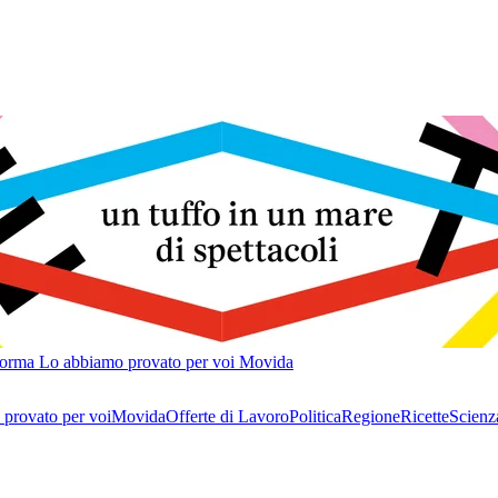
forma
Lo abbiamo provato per voi
Movida
provato per voi
Movida
Offerte di Lavoro
Politica
Regione
Ricette
Scienz