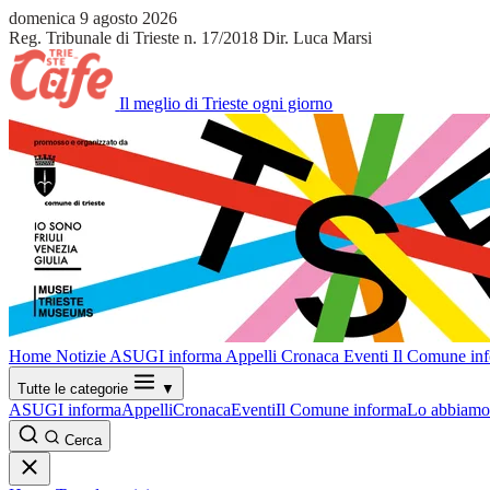
domenica 9 agosto 2026
Reg. Tribunale di Trieste n. 17/2018
Dir. Luca Marsi
Il meglio di Trieste ogni giorno
Home
Notizie
ASUGI informa
Appelli
Cronaca
Eventi
Il Comune in
Tutte le categorie
▼
ASUGI informa
Appelli
Cronaca
Eventi
Il Comune informa
Lo abbiamo 
Cerca