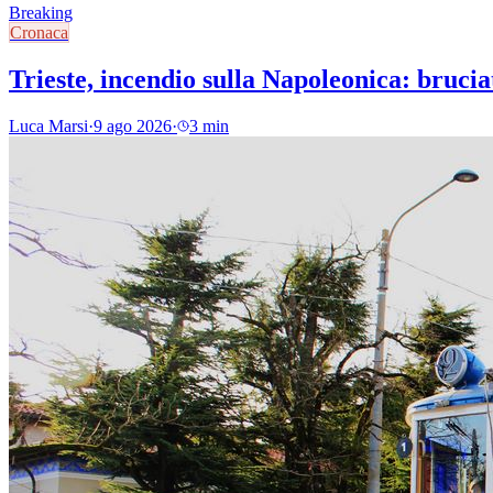
Breaking
Cronaca
Trieste, incendio sulla Napoleonica: brucia
Luca Marsi
·
9 ago 2026
·
3 min