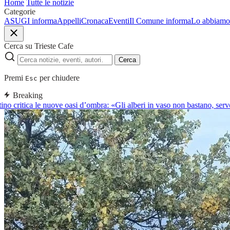
Home
Tutte le notizie
Categorie
ASUGI informa
Appelli
Cronaca
Eventi
Il Comune informa
Lo abbiamo 
Cerca su Trieste Cafe
Cerca
Premi
per chiudere
Esc
Breaking
o critica le nuove oasi d’ombra: «Gli alberi in vaso non bastano, serve 