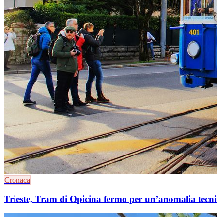
Cronaca
Trieste, Tram di Opicina fermo per un’anomalia tecnica