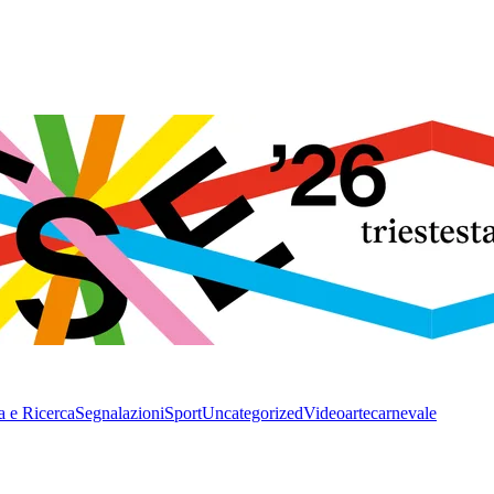
a e Ricerca
Segnalazioni
Sport
Uncategorized
Video
arte
carnevale