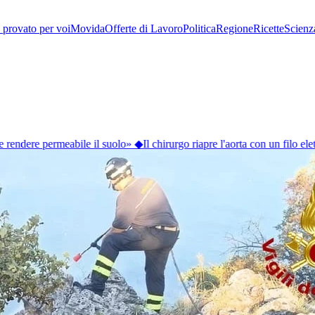
provato per voi
Movida
Offerte di Lavoro
Politica
Regione
Ricette
Scienz
rendere permeabile il suolo»
◆
Il chirurgo riapre l'aorta con un filo elett