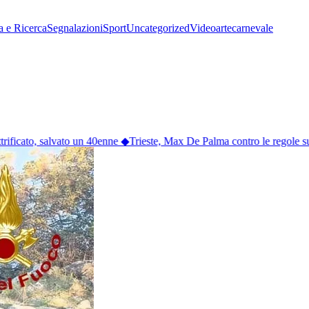
a e Ricerca
Segnalazioni
Sport
Uncategorized
Video
arte
carnevale
rificato, salvato un 40enne
◆
Trieste, Max De Palma contro le regole sull