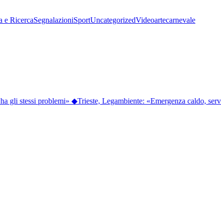
a e Ricerca
Segnalazioni
Sport
Uncategorized
Video
arte
carnevale
a gli stessi problemi»
◆
Trieste, Legambiente: «Emergenza caldo, serv