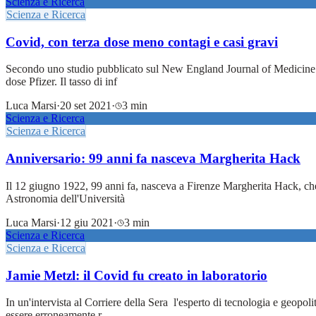
Scienza e Ricerca
Scienza e Ricerca
Covid, con terza dose meno contagi e casi gravi
Secondo uno studio pubblicato sul New England Journal of Medicine , ba
dose Pfizer. Il tasso di inf
Luca Marsi
·
20 set 2021
·
3 min
Scienza e Ricerca
Scienza e Ricerca
Anniversario: 99 anni fa nasceva Margherita Hack
Il 12 giugno 1922, 99 anni fa, nasceva a Firenze Margherita Hack, che 
Astronomia dell'Università
Luca Marsi
·
12 giu 2021
·
3 min
Scienza e Ricerca
Scienza e Ricerca
Jamie Metzl: il Covid fu creato in laboratorio
In un'intervista al Corriere della Sera l'esperto di tecnologia e geopol
essere erroneamente r