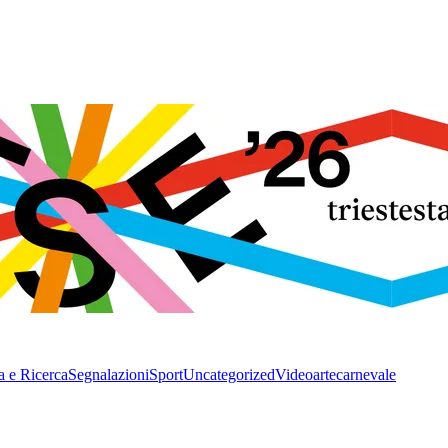
a e Ricerca
Segnalazioni
Sport
Uncategorized
Video
arte
carnevale