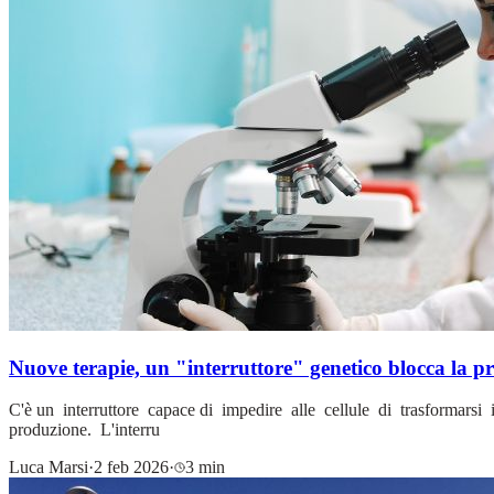
Nuove terapie, un "interruttore" genetico blocca la pr
C'è un interruttore capace di impedire alle cellule di trasformarsi 
produzione. L'interru
Luca Marsi
·
2 feb 2026
·
3 min