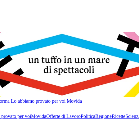
forma
Lo abbiamo provato per voi
Movida
provato per voi
Movida
Offerte di Lavoro
Politica
Regione
Ricette
Scienz