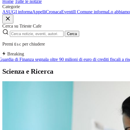
Home
Tutte le notizie
Categorie
ASUGI informa
Appelli
Cronaca
Eventi
Il Comune informa
Lo abbiamo 
Cerca su Trieste Cafe
Cerca
Premi
per chiudere
Esc
Breaking
ardia di Finanza segnala oltre 90 milioni di euro di crediti fiscali a ris
Scienza e Ricerca