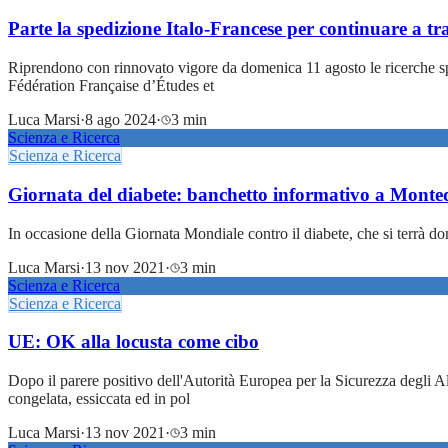
Parte la spedizione Italo-Francese per continuare a tr
Riprendono con rinnovato vigore da domenica 11 agosto le ricerche spel
Fédération Française d’Études et
Luca Marsi
·
8 ago 2024
·
3 min
Scienza e Ricerca
Scienza e Ricerca
Giornata del diabete: banchetto informativo a Monte
In occasione della Giornata Mondiale contro il diabete, che si terrà
Luca Marsi
·
13 nov 2021
·
3 min
Scienza e Ricerca
Scienza e Ricerca
UE: OK alla locusta come cibo
Dopo il parere positivo dell'Autorità Europea per la Sicurezza degli 
congelata, essiccata ed in pol
Luca Marsi
·
13 nov 2021
·
3 min