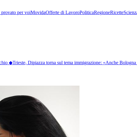
provato per voi
Movida
Offerte di Lavoro
Politica
Regione
Ricette
Scienz
chio
◆
Trieste, Dipiazza torna sul tema immigrazione: «Anche Bologna h