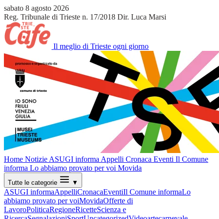
sabato 8 agosto 2026
Reg. Tribunale di Trieste n. 17/2018
Dir. Luca Marsi
Il meglio di Trieste ogni giorno
Home
Notizie
ASUGI informa
Appelli
Cronaca
Eventi
Il Comune
informa
Lo abbiamo provato per voi
Movida
Tutte le categorie
▼
ASUGI informa
Appelli
Cronaca
Eventi
Il Comune informa
Lo
abbiamo provato per voi
Movida
Offerte di
Lavoro
Politica
Regione
Ricette
Scienza e
Ricerca
Segnalazioni
Sport
Uncategorized
Video
arte
carnevale