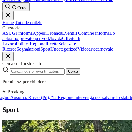
Cerca
Home
Tutte le notizie
Categorie
ASUGI informa
Appelli
Cronaca
Eventi
Il Comune informa
Lo
abbiamo provato per voi
Movida
Offerte di
Lavoro
Politica
Regione
Ricette
Scienza e
Ricerca
Segnalazioni
Sport
Uncategorized
Video
arte
carnevale
Cerca su Trieste Cafe
Cerca
Premi
per chiudere
Esc
Breaking
gno Ausonia: Russo (Pd), “la Regione intervenga per salvare lo stabil
Sport