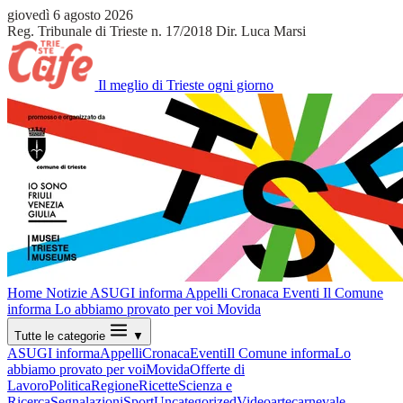
giovedì 6 agosto 2026
Reg. Tribunale di Trieste n. 17/2018
Dir. Luca Marsi
Il meglio di Trieste ogni giorno
Home
Notizie
ASUGI informa
Appelli
Cronaca
Eventi
Il Comune
informa
Lo abbiamo provato per voi
Movida
Tutte le categorie
▼
ASUGI informa
Appelli
Cronaca
Eventi
Il Comune informa
Lo
abbiamo provato per voi
Movida
Offerte di
Lavoro
Politica
Regione
Ricette
Scienza e
Ricerca
Segnalazioni
Sport
Uncategorized
Video
arte
carnevale