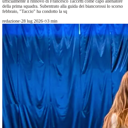
ufficialmente il rinnovo di Francesco Taccetti come capo allenatore
della prima squadra. Subentrato alla guida dei biancorossi lo scorso
febbraio, "Taccio" ha condotto la sq
redazione
·
28 lug 2026
·
3 min