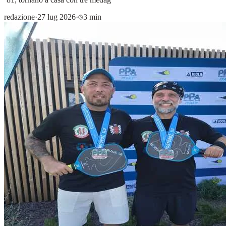
redazione
·
27 lug 2026
·
3 min