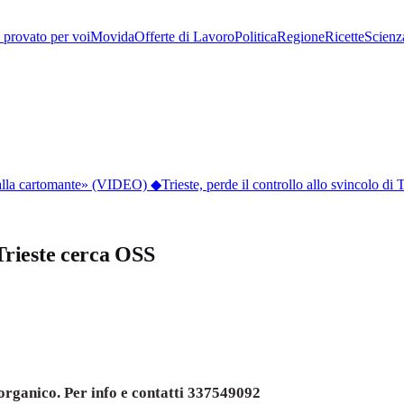
provato per voi
Movida
Offerte di Lavoro
Politica
Regione
Ricette
Scienz
 dalla cartomante» (VIDEO)
◆
Trieste, perde il controllo allo svincolo di 
rieste cerca OSS
 collaboratrice OSS Casa di Af
organico. Per info e contatti 337549092