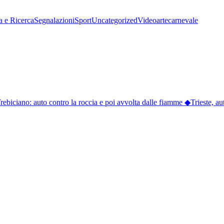
a e Ricerca
Segnalazioni
Sport
Uncategorized
Video
arte
carnevale
Trebiciano: auto contro la roccia e poi avvolta dalle fiamme
◆
Trieste, aut
ferma