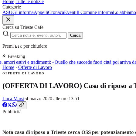
Home
Tutte le notizie
Categorie
ASUGI informa
Appelli
Cronaca
Eventi
Il Comune informa
Lo abbiamo 
Cerca su Trieste Cafe
Cerca
Premi
per chiudere
Esc
Breaking
, amori estivi e tradimenti: «Quello che succede fuori città poi arriva
Home
·
Offerte di Lavoro
OFFERTE DI LAVORO
(OFFERTA DI LAVORO) Casa di riposo a T
Luca Marsi
·
4 marzo 2020 alle ore 13:51
Pubblicità
auna
Nota casa di riposo a Trieste cerca OSS per potenziamento 