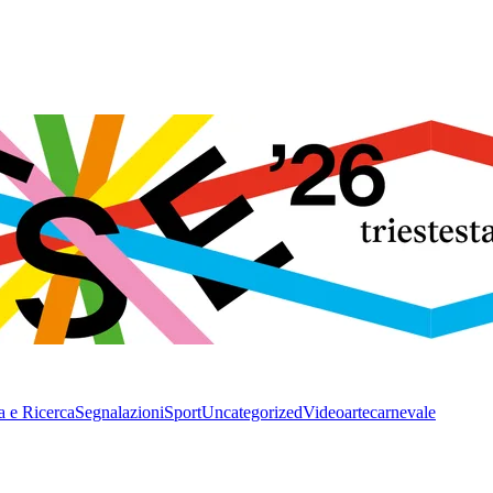
a e Ricerca
Segnalazioni
Sport
Uncategorized
Video
arte
carnevale