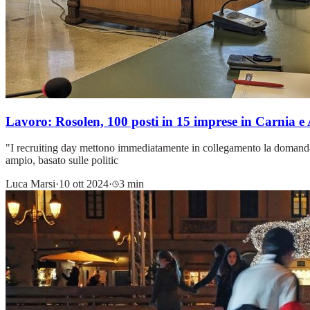
Lavoro: Rosolen, 100 posti in 15 imprese in Carnia e 
"I recruiting day mettono immediatamente in collegamento la domanda co
ampio, basato sulle politic
Luca Marsi
·
10 ott 2024
·
3 min