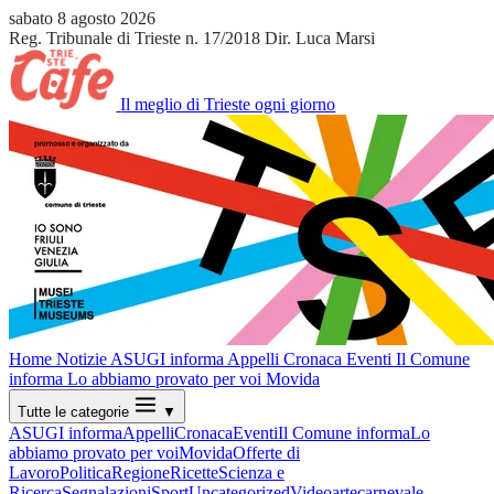
sabato 8 agosto 2026
Reg. Tribunale di Trieste n. 17/2018
Dir. Luca Marsi
Il meglio di Trieste ogni giorno
Home
Notizie
ASUGI informa
Appelli
Cronaca
Eventi
Il Comune
informa
Lo abbiamo provato per voi
Movida
Tutte le categorie
▼
ASUGI informa
Appelli
Cronaca
Eventi
Il Comune informa
Lo
abbiamo provato per voi
Movida
Offerte di
Lavoro
Politica
Regione
Ricette
Scienza e
Ricerca
Segnalazioni
Sport
Uncategorized
Video
arte
carnevale