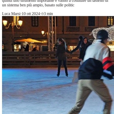
quindi uno strumento importante e vanno a costituire un tassello di
un sistema ben più ampio, basato sulle politic
Luca Marsi
·
10 ott 2024
·
3 min