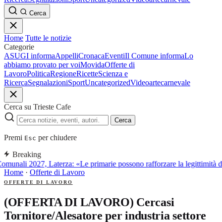
Cerca
Home
Tutte le notizie
Categorie
ASUGI informa
Appelli
Cronaca
Eventi
Il Comune informa
Lo
abbiamo provato per voi
Movida
Offerte di
Lavoro
Politica
Regione
Ricette
Scienza e
Ricerca
Segnalazioni
Sport
Uncategorized
Video
arte
carnevale
Cerca su Trieste Cafe
Cerca
Premi
per chiudere
Esc
Breaking
omunali 2027, Laterza: «Le primarie possono rafforzare la legittimità 
Home
·
Offerte di Lavoro
OFFERTE DI LAVORO
(OFFERTA DI LAVORO) Cercasi
Tornitore/Alesatore per industria settore