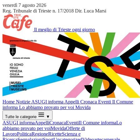
venerdì 7 agosto 2026
Reg. Tribunale di Trieste n. 17/2018
Dir. Luca Marsi
Il meglio di Trieste ogni giorno
Home
Notizie
ASUGI informa
Appelli
Cronaca
Eventi
Il Comune
informa
Lo abbiamo provato per voi
Movida
Tutte le categorie
▼
ASUGI informa
Appelli
Cronaca
Eventi
Il Comune informa
Lo
abbiamo provato per voi
Movida
Offerte di
Lavoro
Politica
Regione
Ricette
Scienza e
Ricerca
Segnalazioni
Sport
Uncategorized
Video
arte
carnevale