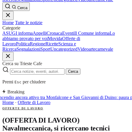
Cerca
Home
Tutte le notizie
Categorie
ASUGI informa
Appelli
Cronaca
Eventi
Il Comune informa
Lo
abbiamo provato per voi
Movida
Offerte di
Lavoro
Politica
Regione
Ricette
Scienza e
Ricerca
Segnalazioni
Sport
Uncategorized
Video
arte
carnevale
Cerca su Trieste Cafe
Cerca
Premi
per chiudere
Esc
Breaking
ncendio ancora attivo tra Monfalcone e San Giovanni di Duino: paura p
Home
·
Offerte di Lavoro
OFFERTE DI LAVORO
(OFFERTA DI LAVORO)
Navalmeccanica, si ricercano tecnici