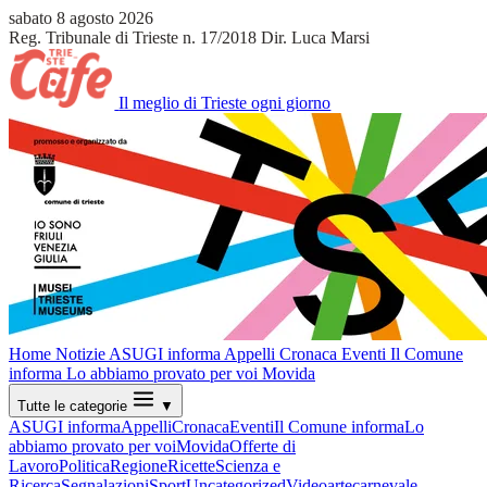
sabato 8 agosto 2026
Reg. Tribunale di Trieste n. 17/2018
Dir. Luca Marsi
Il meglio di Trieste ogni giorno
Home
Notizie
ASUGI informa
Appelli
Cronaca
Eventi
Il Comune
informa
Lo abbiamo provato per voi
Movida
Tutte le categorie
▼
ASUGI informa
Appelli
Cronaca
Eventi
Il Comune informa
Lo
abbiamo provato per voi
Movida
Offerte di
Lavoro
Politica
Regione
Ricette
Scienza e
Ricerca
Segnalazioni
Sport
Uncategorized
Video
arte
carnevale