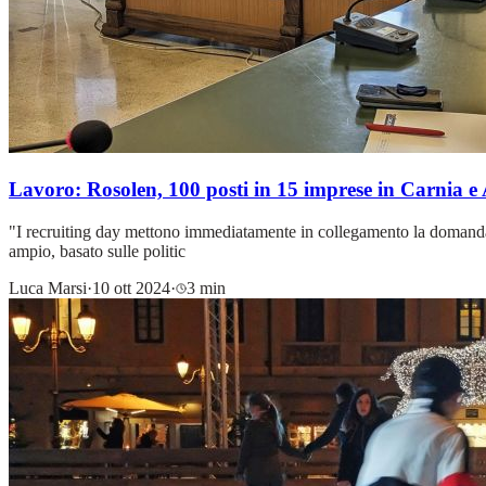
Lavoro: Rosolen, 100 posti in 15 imprese in Carnia e 
"I recruiting day mettono immediatamente in collegamento la domanda co
ampio, basato sulle politic
Luca Marsi
·
10 ott 2024
·
3 min