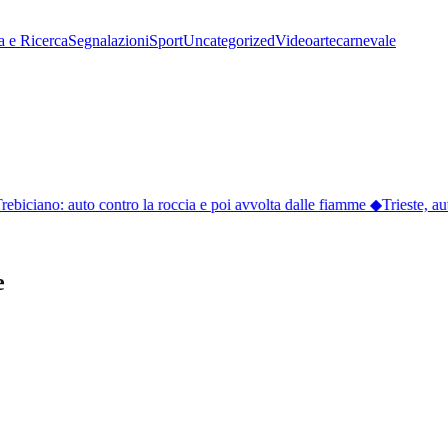
a e Ricerca
Segnalazioni
Sport
Uncategorized
Video
arte
carnevale
Trebiciano: auto contro la roccia e poi avvolta dalle fiamme
◆
Trieste, aut
e