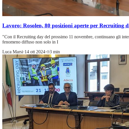
Lavoro: Rosolen, 80 posizioni aperte per Recruiting 
"Con il Recruiting day del prossimo 11 novembre, continuano gli interve
fenomeno diffuso non solo in I
Luca Marsi
·
14 ott 2024
·
3 min