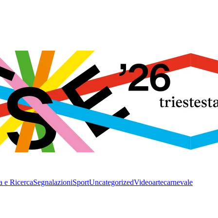
a e Ricerca
Segnalazioni
Sport
Uncategorized
Video
arte
carnevale