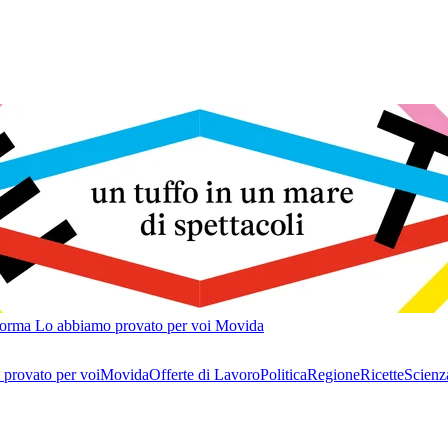
forma
Lo abbiamo provato per voi
Movida
provato per voi
Movida
Offerte di Lavoro
Politica
Regione
Ricette
Scienz