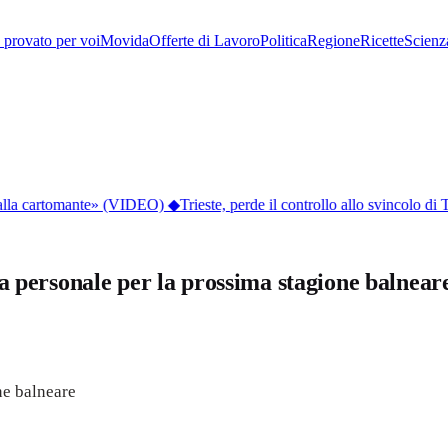
provato per voi
Movida
Offerte di Lavoro
Politica
Regione
Ricette
Scienz
 dalla cartomante» (VIDEO)
◆
Trieste, perde il controllo allo svincolo di 
ersonale per la prossima stagione balnear
ne balneare