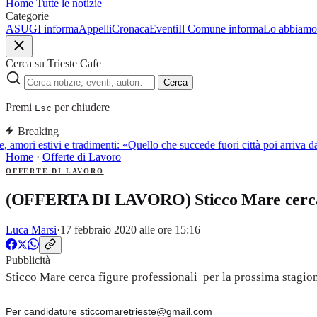
Home
Tutte le notizie
Categorie
ASUGI informa
Appelli
Cronaca
Eventi
Il Comune informa
Lo abbiamo 
Cerca su Trieste Cafe
Cerca
Premi
per chiudere
Esc
Breaking
, amori estivi e tradimenti: «Quello che succede fuori città poi arriva
Home
·
Offerte di Lavoro
OFFERTE DI LAVORO
(OFFERTA DI LAVORO) Sticco Mare cerca p
Luca Marsi
·
17 febbraio 2020 alle ore 15:16
Pubblicità
Sticco Mare cerca figure professionali per la prossima stagio
Per candidature sticcomaretrieste@gmail.com