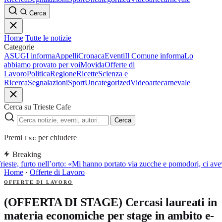
Cerca
Home
Tutte le notizie
Categorie
ASUGI informa
Appelli
Cronaca
Eventi
Il Comune informa
Lo
abbiamo provato per voi
Movida
Offerte di
Lavoro
Politica
Regione
Ricette
Scienza e
Ricerca
Segnalazioni
Sport
Uncategorized
Video
arte
carnevale
Cerca su Trieste Cafe
Cerca
Premi
per chiudere
Esc
Breaking
rieste, furto nell’orto: «Mi hanno portato via zucche e pomodori, ci a
Home
·
Offerte di Lavoro
OFFERTE DI LAVORO
(OFFERTA DI STAGE) Cercasi laureati in
materia economiche per stage in ambito e-