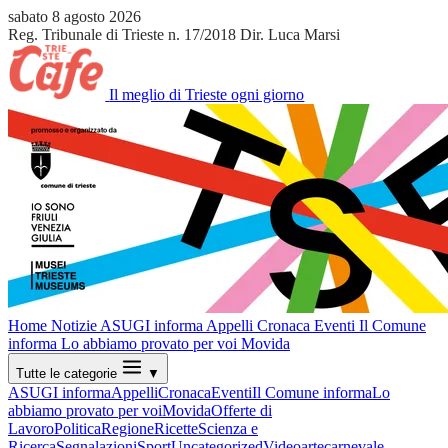
sabato 8 agosto 2026
Reg. Tribunale di Trieste n. 17/2018
Dir. Luca Marsi
Il meglio di Trieste ogni giorno
Home
Notizie
ASUGI informa
Appelli
Cronaca
Eventi
Il Comune
informa
Lo abbiamo provato per voi
Movida
Tutte le categorie
▼
ASUGI informa
Appelli
Cronaca
Eventi
Il Comune informa
Lo
abbiamo provato per voi
Movida
Offerte di
Lavoro
Politica
Regione
Ricette
Scienza e
Ricerca
Segnalazioni
Sport
Uncategorized
Video
arte
carnevale