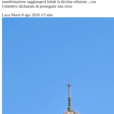
manifestazione raggiungerà infatti la decima edizione , con
l'obiettivo dichiarato di proseguire una cresc
Luca Marsi
·
8 ago 2026
·
3 min