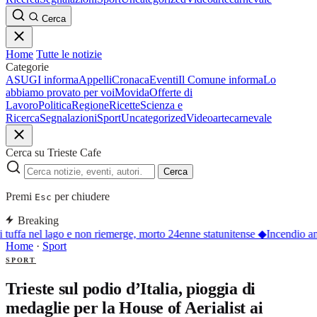
Cerca
Home
Tutte le notizie
Categorie
ASUGI informa
Appelli
Cronaca
Eventi
Il Comune informa
Lo
abbiamo provato per voi
Movida
Offerte di
Lavoro
Politica
Regione
Ricette
Scienza e
Ricerca
Segnalazioni
Sport
Uncategorized
Video
arte
carnevale
Cerca su Trieste Cafe
Cerca
Premi
per chiudere
Esc
Breaking
 tuffa nel lago e non riemerge, morto 24enne statunitense
◆
Incendio an
Home
·
Sport
SPORT
Trieste sul podio d’Italia, pioggia di
medaglie per la House of Aerialist ai