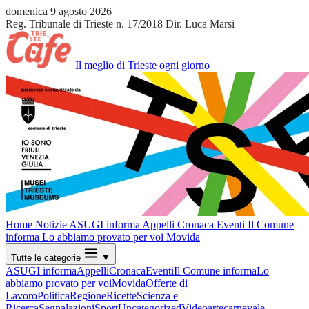
domenica 9 agosto 2026
Reg. Tribunale di Trieste n. 17/2018
Dir. Luca Marsi
Il meglio di Trieste ogni giorno
Home
Notizie
ASUGI informa
Appelli
Cronaca
Eventi
Il Comune
informa
Lo abbiamo provato per voi
Movida
Tutte le categorie
▼
ASUGI informa
Appelli
Cronaca
Eventi
Il Comune informa
Lo
abbiamo provato per voi
Movida
Offerte di
Lavoro
Politica
Regione
Ricette
Scienza e
Ricerca
Segnalazioni
Sport
Uncategorized
Video
arte
carnevale