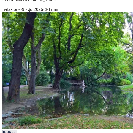
redazione
·
9 ago 2026
·
3 min
Politica