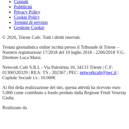
Contatti
Pubblicità
Privacy Policy
Cookie Policy
Termini di servizio
Gestione Cookie
© 2026, Trieste Cafe. Tutti i diritti riservati.
Testata giornalistica online iscritta presso il Tribunale di Trieste –
Numero registrazione 17/2018 del 10 luglio 2018 - 2266/2018 V.G.
Direttore Luca Marsi.
Network Cafe S.R.L - Via Palestrina 10, 34133 Trieste | C.F:
01306520329 | REA: TS - 202367 | PEC:
networkcafe@pec.it
|
Capitale Sociale i.v.: 10.000€
Ai fini della realizzazione del sito, questa attività ha ricevuto euro
5.000 come contributo a fondo perduto dalla Regione Friuli Venezia
Giulia.
Realizzato da