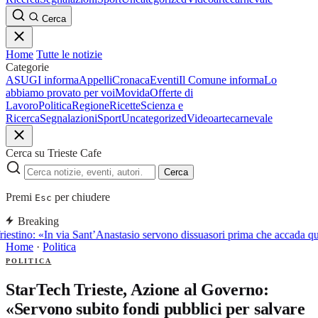
Cerca
Home
Tutte le notizie
Categorie
ASUGI informa
Appelli
Cronaca
Eventi
Il Comune informa
Lo
abbiamo provato per voi
Movida
Offerte di
Lavoro
Politica
Regione
Ricette
Scienza e
Ricerca
Segnalazioni
Sport
Uncategorized
Video
arte
carnevale
Cerca su Trieste Cafe
Cerca
Premi
per chiudere
Esc
Breaking
riestino: «In via Sant’Anastasio servono dissuasori prima che accada q
Home
·
Politica
POLITICA
StarTech Trieste, Azione al Governo:
«Servono subito fondi pubblici per salvare