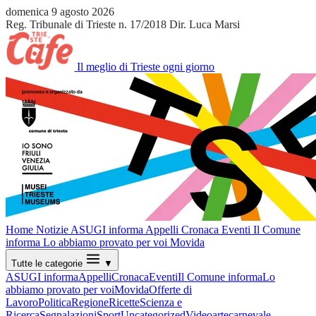
domenica 9 agosto 2026
Reg. Tribunale di Trieste n. 17/2018
Dir. Luca Marsi
Il meglio di Trieste ogni giorno
Home
Notizie
ASUGI informa
Appelli
Cronaca
Eventi
Il Comune
informa
Lo abbiamo provato per voi
Movida
Tutte le categorie
▼
ASUGI informa
Appelli
Cronaca
Eventi
Il Comune informa
Lo
abbiamo provato per voi
Movida
Offerte di
Lavoro
Politica
Regione
Ricette
Scienza e
Ricerca
Segnalazioni
Sport
Uncategorized
Video
arte
carnevale