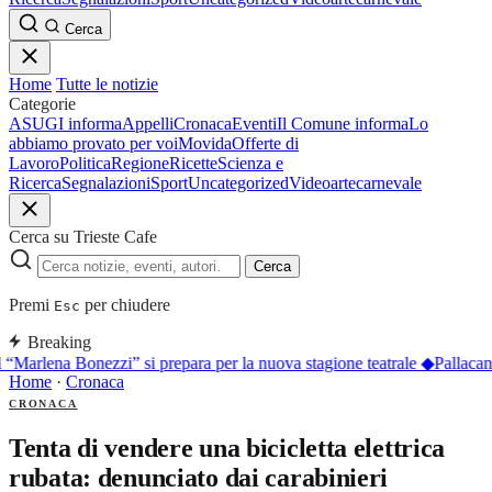
Cerca
Home
Tutte le notizie
Categorie
ASUGI informa
Appelli
Cronaca
Eventi
Il Comune informa
Lo
abbiamo provato per voi
Movida
Offerte di
Lavoro
Politica
Regione
Ricette
Scienza e
Ricerca
Segnalazioni
Sport
Uncategorized
Video
arte
carnevale
Cerca su Trieste Cafe
Cerca
Premi
per chiudere
Esc
Breaking
l “Marlena Bonezzi” si prepara per la nuova stagione teatrale
◆
Pallacan
Home
·
Cronaca
CRONACA
Tenta di vendere una bicicletta elettrica
rubata: denunciato dai carabinieri