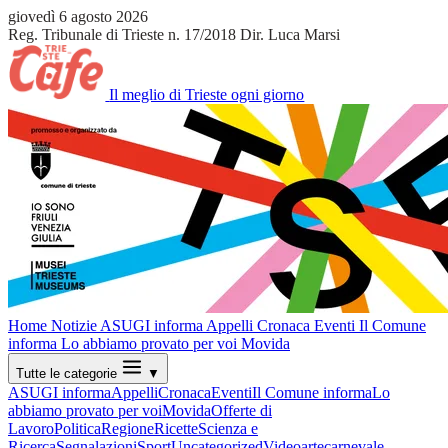
giovedì 6 agosto 2026
Reg. Tribunale di Trieste n. 17/2018
Dir. Luca Marsi
Il meglio di Trieste ogni giorno
Home
Notizie
ASUGI informa
Appelli
Cronaca
Eventi
Il Comune
informa
Lo abbiamo provato per voi
Movida
Tutte le categorie
▼
ASUGI informa
Appelli
Cronaca
Eventi
Il Comune informa
Lo
abbiamo provato per voi
Movida
Offerte di
Lavoro
Politica
Regione
Ricette
Scienza e
Ricerca
Segnalazioni
Sport
Uncategorized
Video
arte
carnevale