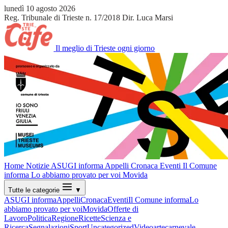
lunedì 10 agosto 2026
Reg. Tribunale di Trieste n. 17/2018
Dir. Luca Marsi
Il meglio di Trieste ogni giorno
Home
Notizie
ASUGI informa
Appelli
Cronaca
Eventi
Il Comune
informa
Lo abbiamo provato per voi
Movida
Tutte le categorie
▼
ASUGI informa
Appelli
Cronaca
Eventi
Il Comune informa
Lo
abbiamo provato per voi
Movida
Offerte di
Lavoro
Politica
Regione
Ricette
Scienza e
Ricerca
Segnalazioni
Sport
Uncategorized
Video
arte
carnevale