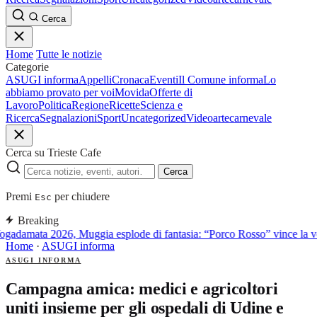
Cerca
Home
Tutte le notizie
Categorie
ASUGI informa
Appelli
Cronaca
Eventi
Il Comune informa
Lo
abbiamo provato per voi
Movida
Offerte di
Lavoro
Politica
Regione
Ricette
Scienza e
Ricerca
Segnalazioni
Sport
Uncategorized
Video
arte
carnevale
Cerca su Trieste Cafe
Cerca
Premi
per chiudere
Esc
Breaking
gadamata 2026, Muggia esplode di fantasia: “Porco Rosso” vince la vel
Home
·
ASUGI informa
ASUGI INFORMA
Campagna amica: medici e agricoltori
uniti insieme per gli ospedali di Udine e