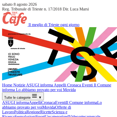
sabato 8 agosto 2026
Reg. Tribunale di Trieste n. 17/2018
Dir. Luca Marsi
Il meglio di Trieste ogni giorno
Home
Notizie
ASUGI informa
Appelli
Cronaca
Eventi
Il Comune
informa
Lo abbiamo provato per voi
Movida
Tutte le categorie
▼
ASUGI informa
Appelli
Cronaca
Eventi
Il Comune informa
Lo
abbiamo provato per voi
Movida
Offerte di
Lavoro
Politica
Regione
Ricette
Scienza e
Ricerca
Segnalazioni
Sport
Uncategorized
Video
arte
carnevale