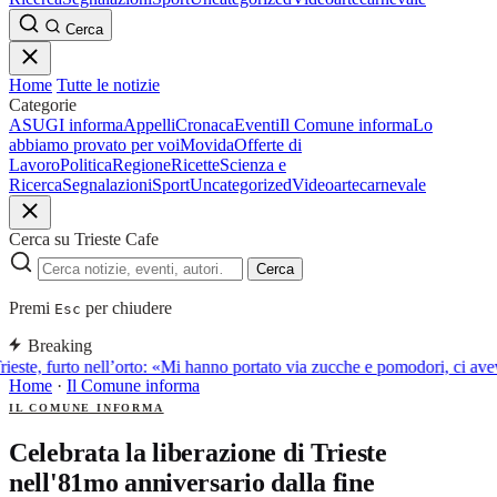
Cerca
Home
Tutte le notizie
Categorie
ASUGI informa
Appelli
Cronaca
Eventi
Il Comune informa
Lo
abbiamo provato per voi
Movida
Offerte di
Lavoro
Politica
Regione
Ricette
Scienza e
Ricerca
Segnalazioni
Sport
Uncategorized
Video
arte
carnevale
Cerca su Trieste Cafe
Cerca
Premi
per chiudere
Esc
Breaking
rieste, furto nell’orto: «Mi hanno portato via zucche e pomodori, ci a
Home
·
Il Comune informa
IL COMUNE INFORMA
Celebrata la liberazione di Trieste
nell'81mo anniversario dalla fine