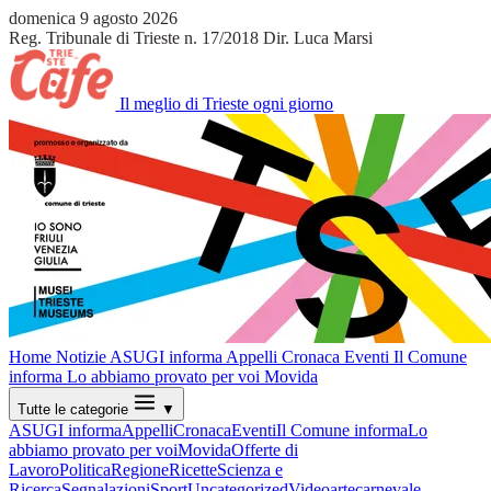
domenica 9 agosto 2026
Reg. Tribunale di Trieste n. 17/2018
Dir. Luca Marsi
Il meglio di Trieste ogni giorno
Home
Notizie
ASUGI informa
Appelli
Cronaca
Eventi
Il Comune
informa
Lo abbiamo provato per voi
Movida
Tutte le categorie
▼
ASUGI informa
Appelli
Cronaca
Eventi
Il Comune informa
Lo
abbiamo provato per voi
Movida
Offerte di
Lavoro
Politica
Regione
Ricette
Scienza e
Ricerca
Segnalazioni
Sport
Uncategorized
Video
arte
carnevale