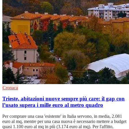
Cronaca
Trieste, abitazioni nuove sempre più care: il gap con
l’usato supera i mille euro al metro quadro
Per comprare una casa 'esistente' in Italia servono, in media, 2.081
euro al mq, mentre per una casa nuova è necessario mettere a budget
quasi 1.100 euro al mq in più (3.174 euro al mq). Per l'affitto,