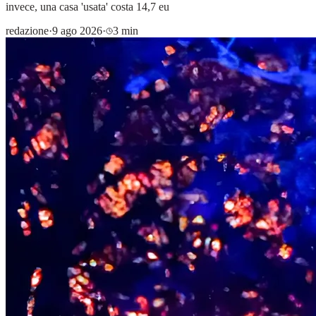
invece, una casa 'usata' costa 14,7 eu
redazione
·
9 ago 2026
·
3 min