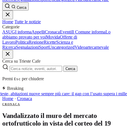
Cerca
Home
Tutte le notizie
Categorie
ASUGI informa
Appelli
Cronaca
Eventi
Il Comune informa
Lo
abbiamo provato per voi
Movida
Offerte di
Lavoro
Politica
Regione
Ricette
Scienza e
Ricerca
Segnalazioni
Sport
Uncategorized
Video
arte
carnevale
Cerca su Trieste Cafe
Cerca
Premi
per chiudere
Esc
Breaking
ieste, abitazioni nuove sempre più care: il gap con l’usato supera i mill
Home
·
Cronaca
CRONACA
Vandalizzato il muro del mercato
ortofrutticolo in vista del corteo del 19