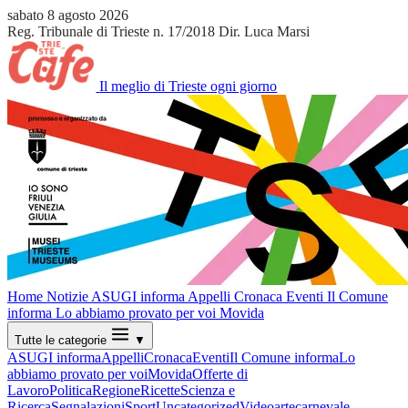
sabato 8 agosto 2026
Reg. Tribunale di Trieste n. 17/2018
Dir. Luca Marsi
Il meglio di Trieste ogni giorno
Home
Notizie
ASUGI informa
Appelli
Cronaca
Eventi
Il Comune
informa
Lo abbiamo provato per voi
Movida
Tutte le categorie
▼
ASUGI informa
Appelli
Cronaca
Eventi
Il Comune informa
Lo
abbiamo provato per voi
Movida
Offerte di
Lavoro
Politica
Regione
Ricette
Scienza e
Ricerca
Segnalazioni
Sport
Uncategorized
Video
arte
carnevale