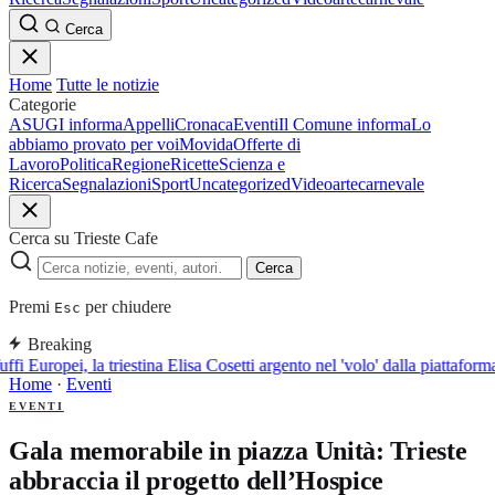
Cerca
Home
Tutte le notizie
Categorie
ASUGI informa
Appelli
Cronaca
Eventi
Il Comune informa
Lo
abbiamo provato per voi
Movida
Offerte di
Lavoro
Politica
Regione
Ricette
Scienza e
Ricerca
Segnalazioni
Sport
Uncategorized
Video
arte
carnevale
Cerca su Trieste Cafe
Cerca
Premi
per chiudere
Esc
Breaking
ffi Europei, la triestina Elisa Cosetti argento nel 'volo' dalla piattaform
Home
·
Eventi
EVENTI
Gala memorabile in piazza Unità: Trieste
abbraccia il progetto dell’Hospice