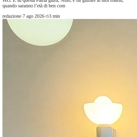
veci. E su questa Patria giura, Nino, e fai giurare ai tuoi fratelli,
quando saranno l’età di ben com
redazione
·
7 ago 2026
·
3 min