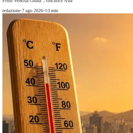
Friuli Venezia Giulia”; vincitrice Asia
redazione
·
7 ago 2026
·
3 min