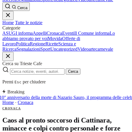
Cerca
Home
Tutte le notizie
Categorie
ASUGI informa
Appelli
Cronaca
Eventi
Il Comune informa
Lo
abbiamo provato per voi
Movida
Offerte di
Lavoro
Politica
Regione
Ricette
Scienza e
Ricerca
Segnalazioni
Sport
Uncategorized
Video
arte
carnevale
Cerca su Trieste Cafe
Cerca
Premi
per chiudere
Esc
Breaking
10° anniversario della morte di Nazario Sauro, il programma delle cele
Home
·
Cronaca
CRONACA
Caos al pronto soccorso di Cattinara,
minacce e colpi contro personale e forze