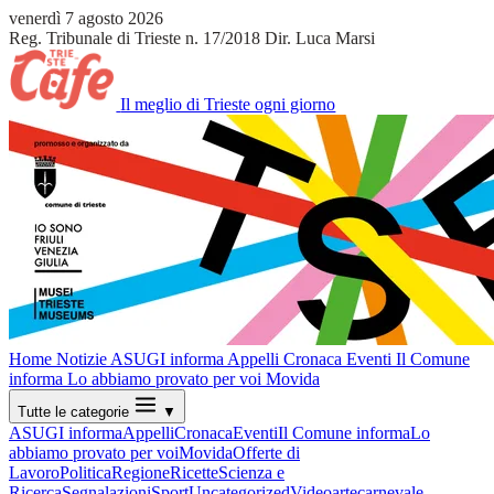
venerdì 7 agosto 2026
Reg. Tribunale di Trieste n. 17/2018
Dir. Luca Marsi
Il meglio di Trieste ogni giorno
Home
Notizie
ASUGI informa
Appelli
Cronaca
Eventi
Il Comune
informa
Lo abbiamo provato per voi
Movida
Tutte le categorie
▼
ASUGI informa
Appelli
Cronaca
Eventi
Il Comune informa
Lo
abbiamo provato per voi
Movida
Offerte di
Lavoro
Politica
Regione
Ricette
Scienza e
Ricerca
Segnalazioni
Sport
Uncategorized
Video
arte
carnevale