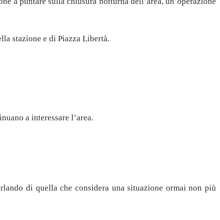
ione a puntare sulla chiusura notturna dell’area, un’operazione
la stazione e di Piazza Libertà.
nuano a interessare l’area.
 parlando di quella che considera una situazione ormai non più