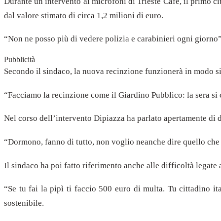
Durante un intervento ai microfoni di Trieste Cafe, il primo c
dal valore stimato di circa 1,2 milioni di euro.
“Non ne posso più di vedere polizia e carabinieri ogni giorno”
Pubblicità
Secondo il sindaco, la nuova recinzione funzionerà in modo si
“Facciamo la recinzione come il Giardino Pubblico: la sera si 
Nel corso dell’intervento Dipiazza ha parlato apertamente di d
“Dormono, fanno di tutto, non voglio neanche dire quello che
Il sindaco ha poi fatto riferimento anche alle difficoltà legate a
“Se tu fai la pipì ti faccio 500 euro di multa. Tu cittadino 
sostenibile.