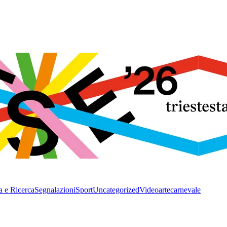
a e Ricerca
Segnalazioni
Sport
Uncategorized
Video
arte
carnevale