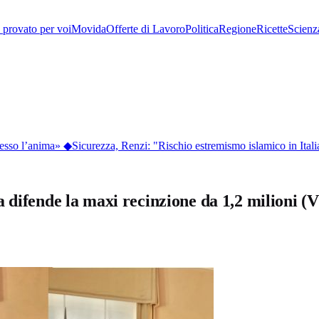
provato per voi
Movida
Offerte di Lavoro
Politica
Regione
Ricette
Scienz
sso l’anima»
◆
Sicurezza, Renzi: "Rischio estremismo islamico in Italia
a difende la maxi recinzione da 1,2 milioni 