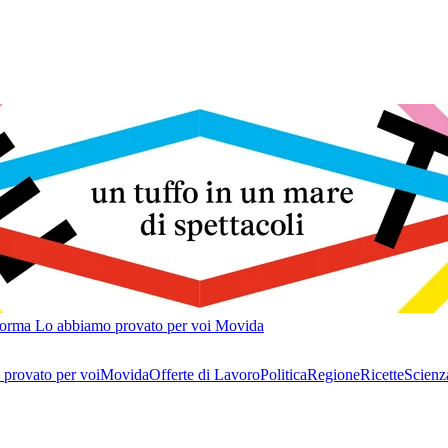
forma
Lo abbiamo provato per voi
Movida
provato per voi
Movida
Offerte di Lavoro
Politica
Regione
Ricette
Scienz