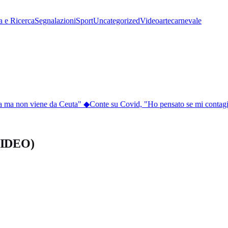
a e Ricerca
Segnalazioni
Sport
Uncategorized
Video
arte
carnevale
 ma non viene da Ceuta"
◆
Conte su Covid, "Ho pensato se mi contagio
(VIDEO)