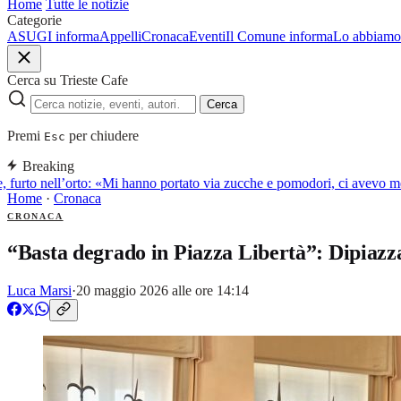
Home
Tutte le notizie
Categorie
ASUGI informa
Appelli
Cronaca
Eventi
Il Comune informa
Lo abbiamo 
Cerca su Trieste Cafe
Cerca
Premi
per chiudere
Esc
Breaking
 furto nell’orto: «Mi hanno portato via zucche e pomodori, ci avevo me
Home
·
Cronaca
CRONACA
“Basta degrado in Piazza Libertà”: Dipiazz
Luca Marsi
·
20 maggio 2026 alle ore 14:14