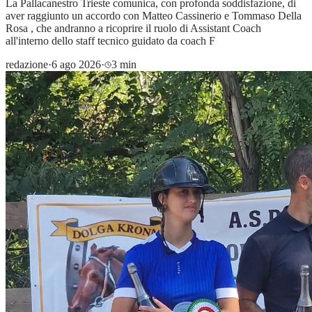
La Pallacanestro Trieste comunica, con profonda soddisfazione, di
aver raggiunto un accordo con Matteo Cassinerio e Tommaso Della
Rosa , che andranno a ricoprire il ruolo di Assistant Coach
all'interno dello staff tecnico guidato da coach F
redazione
·
6 ago 2026
·
3 min