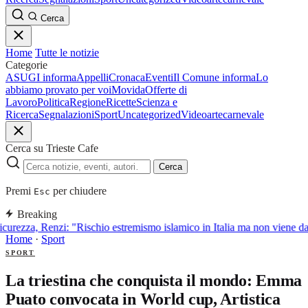
Cerca
Home
Tutte le notizie
Categorie
ASUGI informa
Appelli
Cronaca
Eventi
Il Comune informa
Lo
abbiamo provato per voi
Movida
Offerte di
Lavoro
Politica
Regione
Ricette
Scienza e
Ricerca
Segnalazioni
Sport
Uncategorized
Video
arte
carnevale
Cerca su Trieste Cafe
Cerca
Premi
per chiudere
Esc
Breaking
curezza, Renzi: "Rischio estremismo islamico in Italia ma non viene d
Home
·
Sport
SPORT
La triestina che conquista il mondo: Emma
Puato convocata in World cup, Artistica