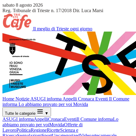
sabato 8 agosto 2026
Reg. Tribunale di Trieste n. 17/2018
Dir. Luca Marsi
Il meglio di Trieste ogni giorno
Home
Notizie
ASUGI informa
Appelli
Cronaca
Eventi
Il Comune
informa
Lo abbiamo provato per voi
Movida
Tutte le categorie
▼
ASUGI informa
Appelli
Cronaca
Eventi
Il Comune informa
Lo
abbiamo provato per voi
Movida
Offerte di
Lavoro
Politica
Regione
Ricette
Scienza e
Ricerca
Segnalazioni
Sport
Uncategorized
Video
arte
carnevale