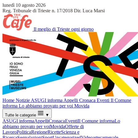
lunedì 10 agosto 2026
Reg. Tribunale di Trieste n. 17/2018
Dir. Luca Marsi
Il meglio di Trieste ogni giorno
Home
Notizie
ASUGI informa
Appelli
Cronaca
Eventi
Il Comune
informa
Lo abbiamo provato per voi
Movida
Tutte le categorie
▼
ASUGI informa
Appelli
Cronaca
Eventi
Il Comune informa
Lo
abbiamo provato per voi
Movida
Offerte di
Lavoro
Politica
Regione
Ricette
Scienza e
Ricerca
Segnalazioni
Sport
Uncategorized
Video
arte
carnevale