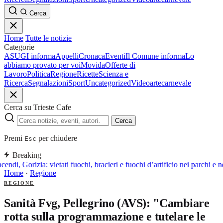
Cerca
Home
Tutte le notizie
Categorie
ASUGI informa
Appelli
Cronaca
Eventi
Il Comune informa
Lo
abbiamo provato per voi
Movida
Offerte di
Lavoro
Politica
Regione
Ricette
Scienza e
Ricerca
Segnalazioni
Sport
Uncategorized
Video
arte
carnevale
Cerca su Trieste Cafe
Cerca
Premi
per chiudere
Esc
Breaking
cendi, Gorizia: vietati fuochi, bracieri e fuochi d’artificio nei parchi e 
Home
·
Regione
REGIONE
Sanità Fvg, Pellegrino (AVS): "Cambiare
rotta sulla programmazione e tutelare le