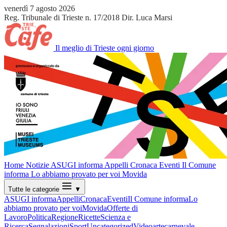
venerdì 7 agosto 2026
Reg. Tribunale di Trieste n. 17/2018
Dir. Luca Marsi
Il meglio di Trieste ogni giorno
Home
Notizie
ASUGI informa
Appelli
Cronaca
Eventi
Il Comune
informa
Lo abbiamo provato per voi
Movida
Tutte le categorie
▼
ASUGI informa
Appelli
Cronaca
Eventi
Il Comune informa
Lo
abbiamo provato per voi
Movida
Offerte di
Lavoro
Politica
Regione
Ricette
Scienza e
Ricerca
Segnalazioni
Sport
Uncategorized
Video
arte
carnevale