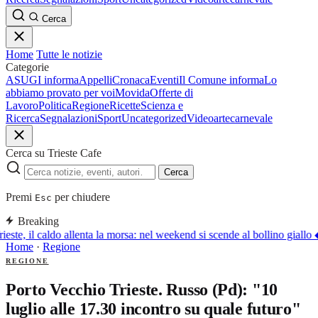
Cerca
Home
Tutte le notizie
Categorie
ASUGI informa
Appelli
Cronaca
Eventi
Il Comune informa
Lo
abbiamo provato per voi
Movida
Offerte di
Lavoro
Politica
Regione
Ricette
Scienza e
Ricerca
Segnalazioni
Sport
Uncategorized
Video
arte
carnevale
Cerca su Trieste Cafe
Cerca
Premi
per chiudere
Esc
Breaking
ieste, il caldo allenta la morsa: nel weekend si scende al bollino giallo
Home
·
Regione
REGIONE
Porto Vecchio Trieste. Russo (Pd): "10
luglio alle 17.30 incontro su quale futuro"