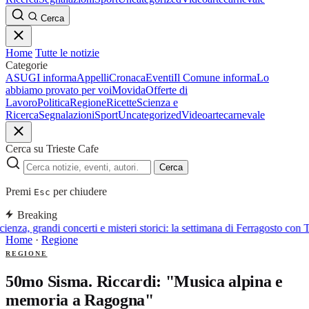
Cerca
Home
Tutte le notizie
Categorie
ASUGI informa
Appelli
Cronaca
Eventi
Il Comune informa
Lo
abbiamo provato per voi
Movida
Offerte di
Lavoro
Politica
Regione
Ricette
Scienza e
Ricerca
Segnalazioni
Sport
Uncategorized
Video
arte
carnevale
Cerca su Trieste Cafe
Cerca
Premi
per chiudere
Esc
Breaking
ienza, grandi concerti e misteri storici: la settimana di Ferragosto con T
Home
·
Regione
REGIONE
50mo Sisma. Riccardi: "Musica alpina e
memoria a Ragogna"