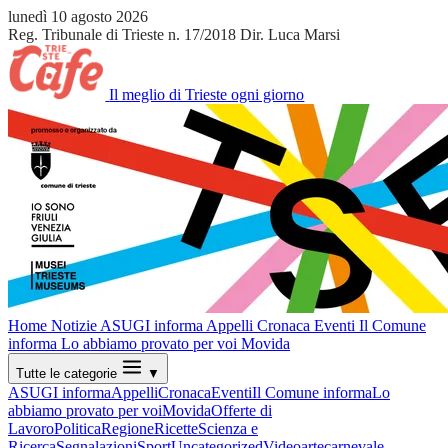
lunedì 10 agosto 2026
Reg. Tribunale di Trieste n. 17/2018
Dir. Luca Marsi
Il meglio di Trieste ogni giorno
Home
Notizie
ASUGI informa
Appelli
Cronaca
Eventi
Il Comune
informa
Lo abbiamo provato per voi
Movida
Tutte le categorie
▼
ASUGI informa
Appelli
Cronaca
Eventi
Il Comune informa
Lo
abbiamo provato per voi
Movida
Offerte di
Lavoro
Politica
Regione
Ricette
Scienza e
Ricerca
Segnalazioni
Sport
Uncategorized
Video
arte
carnevale