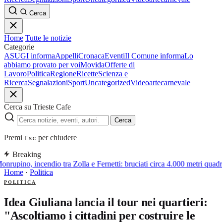
Cerca
Home
Tutte le notizie
Categorie
ASUGI informa
Appelli
Cronaca
Eventi
Il Comune informa
Lo
abbiamo provato per voi
Movida
Offerte di
Lavoro
Politica
Regione
Ricette
Scienza e
Ricerca
Segnalazioni
Sport
Uncategorized
Video
arte
carnevale
Cerca su Trieste Cafe
Cerca
Premi
per chiudere
Esc
Breaking
nrupino, incendio tra Zolla e Fernetti: bruciati circa 4.000 metri quadr
Home
·
Politica
POLITICA
Idea Giuliana lancia il tour nei quartieri:
"Ascoltiamo i cittadini per costruire le