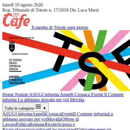
lunedì 10 agosto 2026
Reg. Tribunale di Trieste n. 17/2018
Dir. Luca Marsi
Il meglio di Trieste ogni giorno
Home
Notizie
ASUGI informa
Appelli
Cronaca
Eventi
Il Comune
informa
Lo abbiamo provato per voi
Movida
Tutte le categorie
▼
ASUGI informa
Appelli
Cronaca
Eventi
Il Comune informa
Lo
abbiamo provato per voi
Movida
Offerte di
Lavoro
Politica
Regione
Ricette
Scienza e
Ricerca
Segnalazioni
Sport
Uncategorized
Video
arte
carnevale