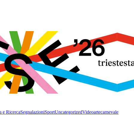
a e Ricerca
Segnalazioni
Sport
Uncategorized
Video
arte
carnevale