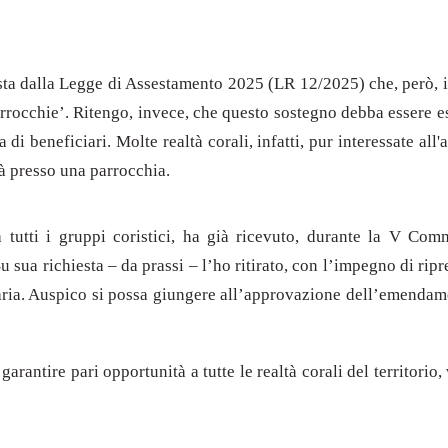
a dalla Legge di Assestamento 2025 (LR 12/2025) che, però, isti
rrocchie’. Ritengo, invece, che questo sostegno debba essere est
di beneficiari. Molte realtà corali, infatti, pur interessate a
tà presso una parrocchia.
 tutti i gruppi coristici, ha già ricevuto, durante la V Comm
 sua richiesta – da prassi – l’ho ritirato, con l’impegno di rip
nziaria. Auspico si possa giungere all’approvazione dell’emend
 garantire pari opportunità a tutte le realtà corali del territori