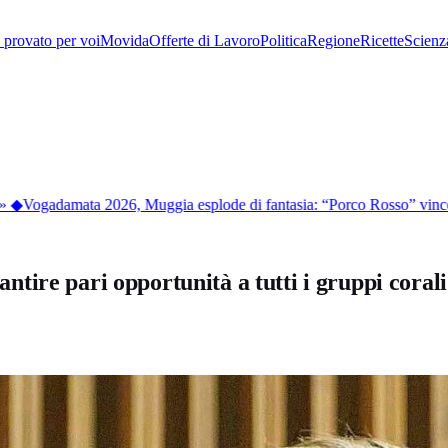
provato per voi
Movida
Offerte di Lavoro
Politica
Regione
Ricette
Scienz
◆
Vogadamata 2026, Muggia esplode di fantasia: “Porco Rosso” vince la 
ire pari opportunità a tutti i gruppi corali