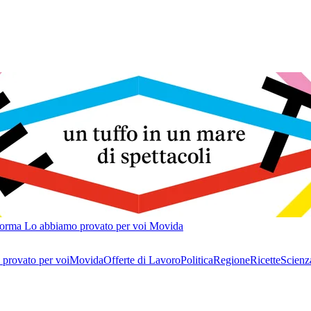
forma
Lo abbiamo provato per voi
Movida
provato per voi
Movida
Offerte di Lavoro
Politica
Regione
Ricette
Scienz