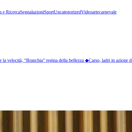
a e Ricerca
Segnalazioni
Sport
Uncategorized
Video
arte
carnevale
velocità, “Branchia” regina della bellezza
◆
Carso, ladri in azione dur