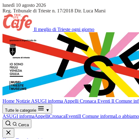
lunedì 10 agosto 2026
Reg. Tribunale di Trieste n. 17/2018
Dir. Luca Marsi
Il meglio di Trieste ogni giorno
Home
Notizie
ASUGI informa
Appelli
Cronaca
Eventi
Il Comune in
Tutte le categorie
▼
ASUGI informa
Appelli
Cronaca
Eventi
Il Comune informa
Lo abbiamo 
Cerca