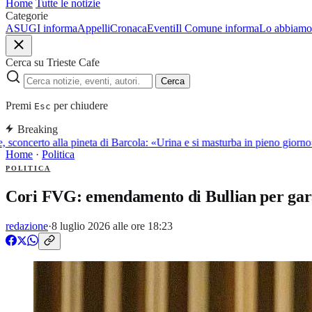
Home
Tutte le notizie
Categorie
ASUGI informa
Appelli
Cronaca
Eventi
Il Comune informa
Lo abbiamo 
Cerca su Trieste Cafe
Cerca
Premi
per chiudere
Esc
Breaking
sconcerto alla pineta di Barcola: «Urina e si masturba in pieno giorno»
Home
·
Politica
POLITICA
Cori FVG: emendamento di Bullian per garant
redazione
·
8 luglio 2026 alle ore 18:23