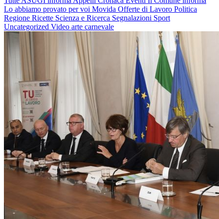
Tutte
ASUGI informa
Appelli
Cronaca
Eventi
Il Comune informa
Lo abbiamo provato per voi
Movida
Offerte di Lavoro
Politica
Regione
Ricette
Scienza e Ricerca
Segnalazioni
Sport
Uncategorized
Video
arte
carnevale