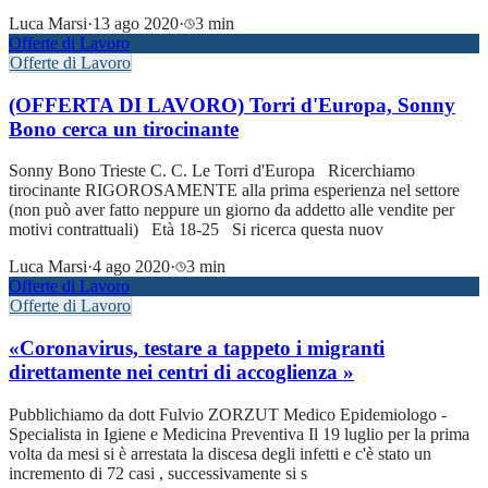
Luca Marsi
·
13 ago 2020
·
3 min
Offerte di Lavoro
Offerte di Lavoro
(OFFERTA DI LAVORO) Torri d'Europa, Sonny
Bono cerca un tirocinante
Sonny Bono Trieste C. C. Le Torri d'Europa Ricerchiamo
tirocinante RIGOROSAMENTE alla prima esperienza nel settore
(non può aver fatto neppure un giorno da addetto alle vendite per
motivi contrattuali) Età 18-25 Si ricerca questa nuov
Luca Marsi
·
4 ago 2020
·
3 min
Offerte di Lavoro
Offerte di Lavoro
«Coronavirus, testare a tappeto i migranti
direttamente nei centri di accoglienza »
Pubblichiamo da dott Fulvio ZORZUT Medico Epidemiologo -
Specialista in Igiene e Medicina Preventiva Il 19 luglio per la prima
volta da mesi si è arrestata la discesa degli infetti e c'è stato un
incremento di 72 casi , successivamente si s