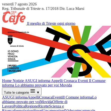
venerdì 7 agosto 2026
Reg. Tribunale di Trieste n. 17/2018
Dir. Luca Marsi
Il meglio di Trieste ogni giorno
Home
Notizie
ASUGI informa
Appelli
Cronaca
Eventi
Il Comune
informa
Lo abbiamo provato per voi
Movida
Tutte le categorie
▼
ASUGI informa
Appelli
Cronaca
Eventi
Il Comune informa
Lo
abbiamo provato per voi
Movida
Offerte di
Lavoro
Politica
Regione
Ricette
Scienza e
Ricerca
Segnalazioni
Sport
Uncategorized
Video
arte
carnevale