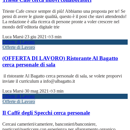
Trieste Cafe cresce sempre di più! Abbiamo una proposta per te! Se
pensi di avere le giuste qualità, questo è il post che stavi attendendo!
La redazione è alla ricerca di persone pronte a voler crescere nel
mondo dell’editoria digitale trie
Luca Marsi
·
23 giu 2021
·
3 min
Offerte di Lavoro
Offerte di Lavoro
(OFFERTA DI LAVORO) Ristorante Al Bagatto
cerca personale di sala
il ristorante Al Bagatto cerca personale di sala, se volete proporvi
inviate il curriculum a info@albagatto.it
Luca Marsi
·
30 mag 2021
·
3 min
Offerte di Lavoro
Offerte di Lavoro
Il Caffè degli Specchi cerca personale
Cercasi camerieri/cameriere, banconieri/banconiere,
pasticceri/pasticcere con esperienza per allargamento organico.