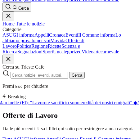
Cerca
Home
Tutte le notizie
Categorie
ASUGI informa
Appelli
Cronaca
Eventi
Il Comune informa
Lo
abbiamo provato per voi
Movida
Offerte di
Lavoro
Politica
Regione
Ricette
Scienza e
Ricerca
Segnalazioni
Sport
Uncategorized
Video
arte
carnevale
Cerca su Trieste Cafe
Cerca
Premi
per chiudere
Esc
Breaking
arcinelle (FI): “Lavoro e sacrificio sono eredità dei nostri emigrati”
◆
A
Offerte di Lavoro
Dalle più recenti. Usa i filtri qui sotto per restringere a una categoria.