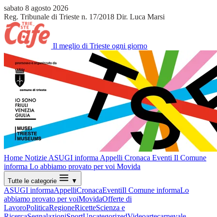
sabato 8 agosto 2026
Reg. Tribunale di Trieste n. 17/2018
Dir. Luca Marsi
Il meglio di Trieste ogni giorno
Home
Notizie
ASUGI informa
Appelli
Cronaca
Eventi
Il Comune
informa
Lo abbiamo provato per voi
Movida
Tutte le categorie
▼
ASUGI informa
Appelli
Cronaca
Eventi
Il Comune informa
Lo
abbiamo provato per voi
Movida
Offerte di
Lavoro
Politica
Regione
Ricette
Scienza e
Ricerca
Segnalazioni
Sport
Uncategorized
Video
arte
carnevale