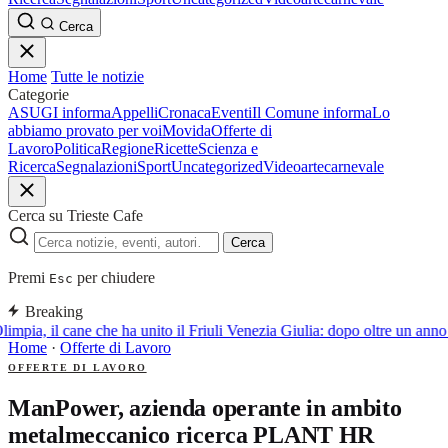
Cerca
Home
Tutte le notizie
Categorie
ASUGI informa
Appelli
Cronaca
Eventi
Il Comune informa
Lo
abbiamo provato per voi
Movida
Offerte di
Lavoro
Politica
Regione
Ricette
Scienza e
Ricerca
Segnalazioni
Sport
Uncategorized
Video
arte
carnevale
Cerca su Trieste Cafe
Cerca
Premi
per chiudere
Esc
Breaking
limpia, il cane che ha unito il Friuli Venezia Giulia: dopo oltre un ann
Home
·
Offerte di Lavoro
OFFERTE DI LAVORO
ManPower, azienda operante in ambito
metalmeccanico ricerca PLANT HR