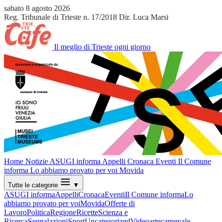
sabato 8 agosto 2026
Reg. Tribunale di Trieste n. 17/2018
Dir. Luca Marsi
Il meglio di Trieste ogni giorno
Home
Notizie
ASUGI informa
Appelli
Cronaca
Eventi
Il Comune
informa
Lo abbiamo provato per voi
Movida
Tutte le categorie
▼
ASUGI informa
Appelli
Cronaca
Eventi
Il Comune informa
Lo
abbiamo provato per voi
Movida
Offerte di
Lavoro
Politica
Regione
Ricette
Scienza e
Ricerca
Segnalazioni
Sport
Uncategorized
Video
arte
carnevale