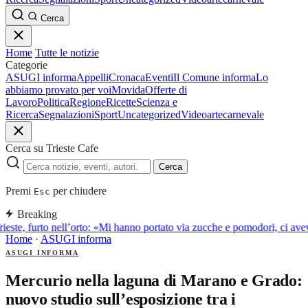
Cerca
Home
Tutte le notizie
Categorie
ASUGI informa
Appelli
Cronaca
Eventi
Il Comune informa
Lo
abbiamo provato per voi
Movida
Offerte di
Lavoro
Politica
Regione
Ricette
Scienza e
Ricerca
Segnalazioni
Sport
Uncategorized
Video
arte
carnevale
Cerca su Trieste Cafe
Cerca
Premi
per chiudere
Esc
Breaking
ieste, furto nell’orto: «Mi hanno portato via zucche e pomodori, ci av
Home
·
ASUGI informa
ASUGI INFORMA
Mercurio nella laguna di Marano e Grado:
nuovo studio sull’esposizione tra i