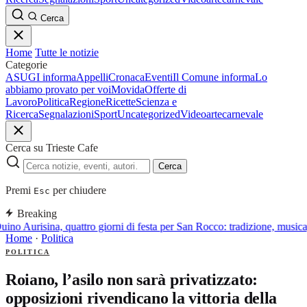
Cerca
Home
Tutte le notizie
Categorie
ASUGI informa
Appelli
Cronaca
Eventi
Il Comune informa
Lo
abbiamo provato per voi
Movida
Offerte di
Lavoro
Politica
Regione
Ricette
Scienza e
Ricerca
Segnalazioni
Sport
Uncategorized
Video
arte
carnevale
Cerca su Trieste Cafe
Cerca
Premi
per chiudere
Esc
Breaking
ino Aurisina, quattro giorni di festa per San Rocco: tradizione, musica
Home
·
Politica
POLITICA
Roiano, l’asilo non sarà privatizzato:
opposizioni rivendicano la vittoria della