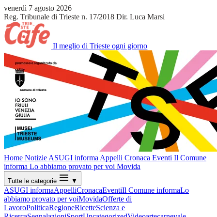
venerdì 7 agosto 2026
Reg. Tribunale di Trieste n. 17/2018
Dir. Luca Marsi
Il meglio di Trieste ogni giorno
Home
Notizie
ASUGI informa
Appelli
Cronaca
Eventi
Il Comune
informa
Lo abbiamo provato per voi
Movida
Tutte le categorie
▼
ASUGI informa
Appelli
Cronaca
Eventi
Il Comune informa
Lo
abbiamo provato per voi
Movida
Offerte di
Lavoro
Politica
Regione
Ricette
Scienza e
Ricerca
Segnalazioni
Sport
Uncategorized
Video
arte
carnevale