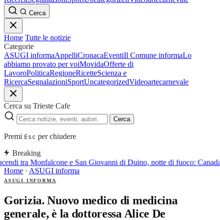
Cerca
Home
Tutte le notizie
Categorie
ASUGI informa
Appelli
Cronaca
Eventi
Il Comune informa
Lo
abbiamo provato per voi
Movida
Offerte di
Lavoro
Politica
Regione
Ricette
Scienza e
Ricerca
Segnalazioni
Sport
Uncategorized
Video
arte
carnevale
Cerca su Trieste Cafe
Cerca
Premi
per chiudere
Esc
Breaking
cendi tra Monfalcone e San Giovanni di Duino, notte di fuoco: Canadair
Home
·
ASUGI informa
ASUGI INFORMA
Gorizia. Nuovo medico di medicina
generale, è la dottoressa Alice De