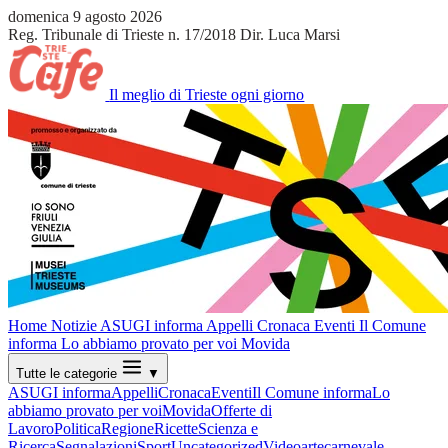
domenica 9 agosto 2026
Reg. Tribunale di Trieste n. 17/2018
Dir. Luca Marsi
Il meglio di Trieste ogni giorno
Home
Notizie
ASUGI informa
Appelli
Cronaca
Eventi
Il Comune
informa
Lo abbiamo provato per voi
Movida
Tutte le categorie
▼
ASUGI informa
Appelli
Cronaca
Eventi
Il Comune informa
Lo
abbiamo provato per voi
Movida
Offerte di
Lavoro
Politica
Regione
Ricette
Scienza e
Ricerca
Segnalazioni
Sport
Uncategorized
Video
arte
carnevale