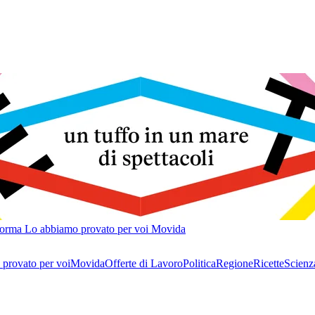
forma
Lo abbiamo provato per voi
Movida
provato per voi
Movida
Offerte di Lavoro
Politica
Regione
Ricette
Scienz