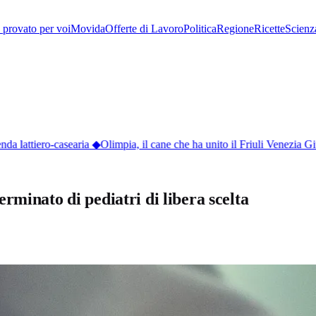
provato per voi
Movida
Offerte di Lavoro
Politica
Regione
Ricette
Scienz
a lattiero-casearia
◆
Olimpia, il cane che ha unito il Friuli Venezia Gi
rminato di pediatri di libera scelta