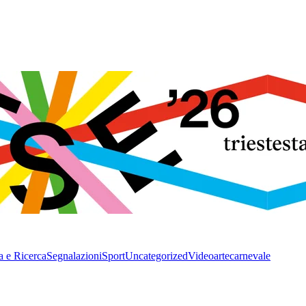
a e Ricerca
Segnalazioni
Sport
Uncategorized
Video
arte
carnevale