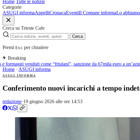
Home
Tutte le notizie
Categorie
ASUGI informa
Appelli
Cronaca
Eventi
Il Comune informa
Lo abbiamo 
Cerca su Trieste Cafe
Cerca
Premi
per chiudere
Esc
Breaking
 formaggi venduti come “friulani”, sanzione da 67mila euro a un’aziend
Home
·
ASUGI informa
ASUGI INFORMA
Conferimento nuovi incarichi a tempo indete
redazione
·
19 giugno 2026 alle ore 14:53