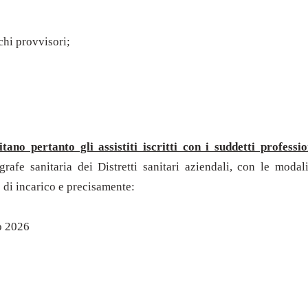
chi provvisori;
itano pertanto gli assistiti iscritti con i suddetti profess
afe sanitaria dei Distretti sanitari aziendali, con le modali
o di incarico e precisamente:
io 2026