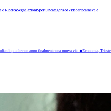
a e Ricerca
Segnalazioni
Sport
Uncategorized
Video
arte
carnevale
ulia: dopo oltre un anno finalmente una nuova vita
◆
Economia, Trieste a