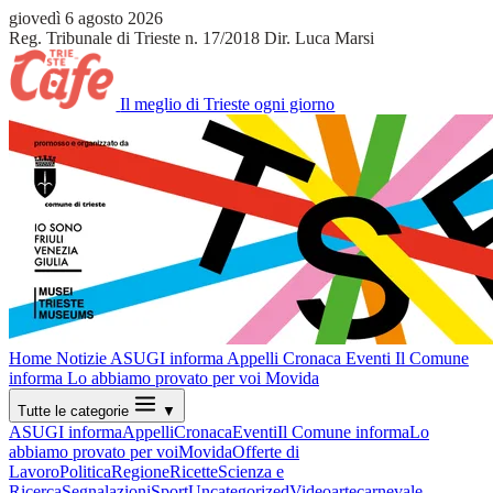
giovedì 6 agosto 2026
Reg. Tribunale di Trieste n. 17/2018
Dir. Luca Marsi
Il meglio di Trieste ogni giorno
Home
Notizie
ASUGI informa
Appelli
Cronaca
Eventi
Il Comune
informa
Lo abbiamo provato per voi
Movida
Tutte le categorie
▼
ASUGI informa
Appelli
Cronaca
Eventi
Il Comune informa
Lo
abbiamo provato per voi
Movida
Offerte di
Lavoro
Politica
Regione
Ricette
Scienza e
Ricerca
Segnalazioni
Sport
Uncategorized
Video
arte
carnevale