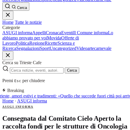
Cerca
Home
Tutte le notizie
Categorie
ASUGI informa
Appelli
Cronaca
Eventi
Il Comune informa
Lo
abbiamo provato per voi
Movida
Offerte di
Lavoro
Politica
Regione
Ricette
Scienza e
Ricerca
Segnalazioni
Sport
Uncategorized
Video
arte
carnevale
Cerca su Trieste Cafe
Cerca
Premi
per chiudere
Esc
Breaking
ieste, amori estivi e tradimenti: «Quello che succede fuori città poi a
Home
·
ASUGI informa
ASUGI INFORMA
Consegnata dal Comitato Cielo Aperto la
raccolta fondi per le strutture di Oncologia