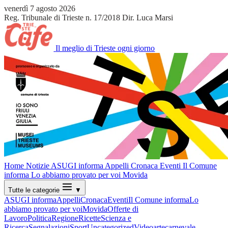
venerdì 7 agosto 2026
Reg. Tribunale di Trieste n. 17/2018
Dir. Luca Marsi
Il meglio di Trieste ogni giorno
Home
Notizie
ASUGI informa
Appelli
Cronaca
Eventi
Il Comune
informa
Lo abbiamo provato per voi
Movida
Tutte le categorie
▼
ASUGI informa
Appelli
Cronaca
Eventi
Il Comune informa
Lo
abbiamo provato per voi
Movida
Offerte di
Lavoro
Politica
Regione
Ricette
Scienza e
Ricerca
Segnalazioni
Sport
Uncategorized
Video
arte
carnevale