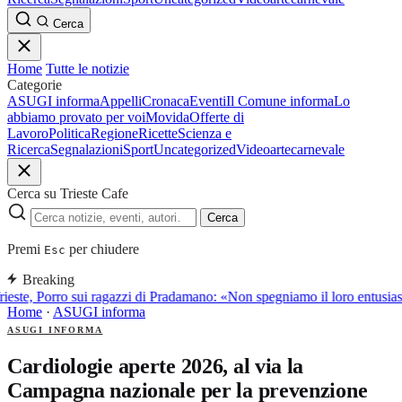
Cerca
Home
Tutte le notizie
Categorie
ASUGI informa
Appelli
Cronaca
Eventi
Il Comune informa
Lo
abbiamo provato per voi
Movida
Offerte di
Lavoro
Politica
Regione
Ricette
Scienza e
Ricerca
Segnalazioni
Sport
Uncategorized
Video
arte
carnevale
Cerca su Trieste Cafe
Cerca
Premi
per chiudere
Esc
Breaking
ieste, Porro sui ragazzi di Pradamano: «Non spegniamo il loro entusia
Home
·
ASUGI informa
ASUGI INFORMA
Cardiologie aperte 2026, al via la
Campagna nazionale per la prevenzione