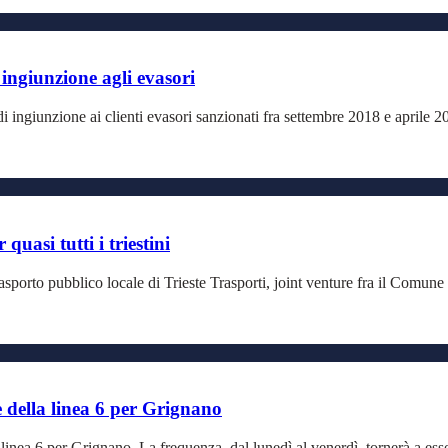
 ingiunzione agli evasori
i ingiunzione ai clienti evasori sanzionati fra settembre 2018 e aprile 2
uasi tutti i triestini
trasporto pubblico locale di Trieste Trasporti, joint venture fra il Comu
e della linea 6 per Grignano
linea 6 per Grignano. La frequenza, dal lunedì al venerdì, tornerà a esse