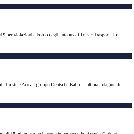
019 per violazioni a bordo degli autobus di Trieste Trasporti. Le
ne di Trieste e Arriva, gruppo Deutsche Bahn. L’ultima indagine di
re di 15 minuti e tutte le corse in partenza da piazzale Gioberti