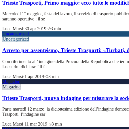
Trieste Trasporti, Primo maggio: ecco tutte le modifich
Mercoledì 1° maggio , festa del lavoro, il servizio di trasporto pubblico
saranno operative ; il se
Luca Marsi
·
30 apr 2019
·
3 min
Uncategorized
Uncategorized
Arresto per assenteismo, Trieste Trasporti: «Turbati,
Con riferimento all’ indagine della Procura della Repubblica che ieri ma
Luccarini dichiara: “Il fa
Luca Marsi
·
1 apr 2019
·
3 min
Magazine
Magazine
Trieste Trasporti, nuova indagine per misurare la sodd
Parte martedì 12 marzo, la diciottesima edizione dell’indagine demoscop
Trasporti, l’indagine sar
Luca Marsi
·
11 mar 2019
·
3 min