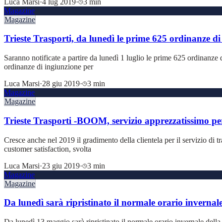
Luca Marsi
·
4 lug 2019
·
3 min
Magazine
Magazine
Trieste Trasporti, da lunedì le prime 625 ordinanze di
Saranno notificate a partire da lunedì 1 luglio le prime 625 ordinanze d
ordinanze di ingiunzione per
Luca Marsi
·
28 giu 2019
·
3 min
Magazine
Magazine
Trieste Trasporti -BOOM, servizio apprezzatissimo per q
Cresce anche nel 2019 il gradimento della clientela per il servizio di 
customer satisfaction, svolta
Luca Marsi
·
23 giu 2019
·
3 min
Magazine
Magazine
Da lunedì sarà ripristinato il normale orario invernal
Da lunedì 13 maggio sarà ripristinato il normale orario invernale della 