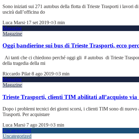
Sono iniziati sui 271 autobus della flotta di Trieste Trasporti i lavori 
uscirà dall’officina do
Luca Marsi
·
17 set 2019
·
3 min
Magazine
Magazine
Oggi bandierine sui bus di Trieste Trasporti, ecco per
Ai tanti che ci chiedono perché oggi gli # autobus di Trieste Trasport
della tragedia della mi
Riccardo Pilat
·
8 ago 2019
·
3 min
Magazine
Magazine
Trieste Trasporti, clienti TIM abilitati all’acquisto via
Dopo i problemi tecnici dei giorni scorsi, i clienti TIM sono di nuovo ab
Trasporti. Per acquistare
Luca Marsi
·
7 ago 2019
·
3 min
Uncategorized
Uncategorized