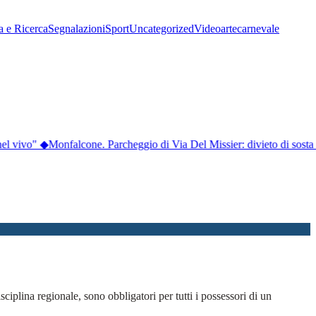
a e Ricerca
Segnalazioni
Sport
Uncategorized
Video
arte
carnevale
nel vivo"
◆
Monfalcone. Parcheggio di Via Del Missier: divieto di sosta
isciplina regionale, sono obbligatori per tutti i possessori di un