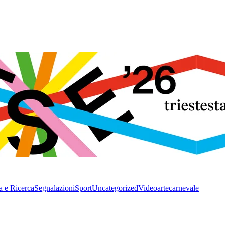
a e Ricerca
Segnalazioni
Sport
Uncategorized
Video
arte
carnevale