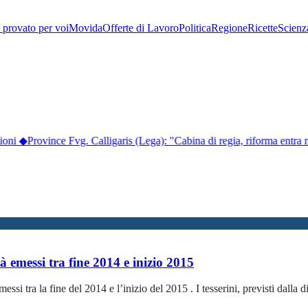
provato per voi
Movida
Offerte di Lavoro
Politica
Regione
Ricette
Scienz
ioni
◆
Province Fvg. Calligaris (Lega): "Cabina di regia, riforma entra 
tà emessi tra fine 2014 e inizio 2015
ssi tra la fine del 2014 e l’inizio del 2015 . I tesserini, previsti dalla d