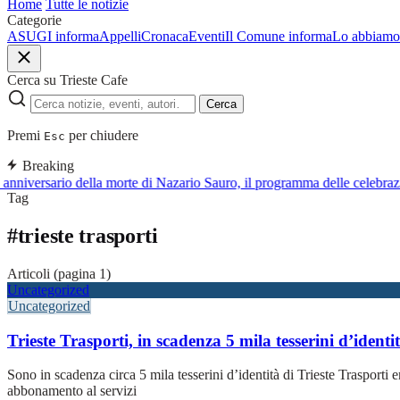
Home
Tutte le notizie
Categorie
ASUGI informa
Appelli
Cronaca
Eventi
Il Comune informa
Lo abbiamo 
Cerca su Trieste Cafe
Cerca
Premi
per chiudere
Esc
Breaking
anniversario della morte di Nazario Sauro, il programma delle celebraz
Tag
#
trieste trasporti
Articoli (pagina 1)
Uncategorized
Uncategorized
Trieste Trasporti, in scadenza 5 mila tesserini d’identi
Sono in scadenza circa 5 mila tesserini d’identità di Trieste Trasporti eme
abbonamento al servizi