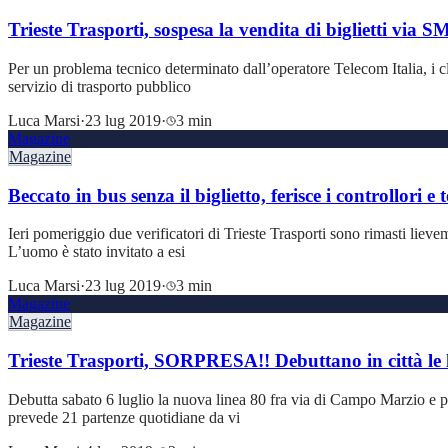
Trieste Trasporti, sospesa la vendita di biglietti via 
Per un problema tecnico determinato dall’operatore Telecom Italia, i cl
servizio di trasporto pubblico
Luca Marsi
·
23 lug 2019
·
3 min
Magazine
Magazine
Beccato in bus senza il biglietto, ferisce i controllori e 
Ieri pomeriggio due verificatori di Trieste Trasporti sono rimasti lieve
L’uomo è stato invitato a esi
Luca Marsi
·
23 lug 2019
·
3 min
Magazine
Magazine
Trieste Trasporti, SORPRESA!! Debuttano in città le l
Debutta sabato 6 luglio la nuova linea 80 fra via di Campo Marzio e pi
prevede 21 partenze quotidiane da vi