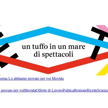
forma
Lo abbiamo provato per voi
Movida
provato per voi
Movida
Offerte di Lavoro
Politica
Regione
Ricette
Scienz