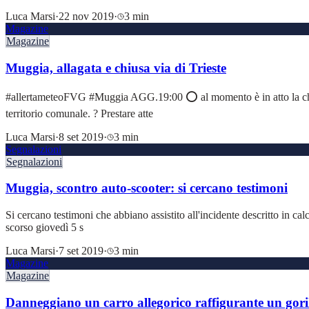
Luca Marsi
·
22 nov 2019
·
3 min
Magazine
Magazine
Muggia, allagata e chiusa via di Trieste
#allertameteoFVG #Muggia AGG.19:00 ⭕️ al momento è in atto la chiusu
territorio comunale. ? Prestare atte
Luca Marsi
·
8 set 2019
·
3 min
Segnalazioni
Segnalazioni
Muggia, scontro auto-scooter: si cercano testimoni
Si cercano testimoni che abbiano assistito all'incidente descritto in cal
scorso giovedì 5 s
Luca Marsi
·
7 set 2019
·
3 min
Magazine
Magazine
Danneggiano un carro allegorico raffigurante un gori