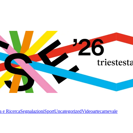
a e Ricerca
Segnalazioni
Sport
Uncategorized
Video
arte
carnevale