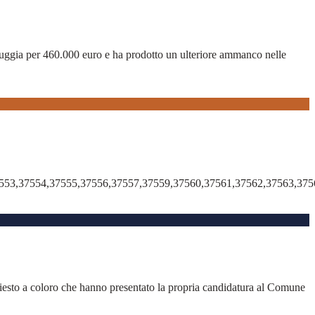
 Muggia per 460.000 euro e ha prodotto un ulteriore ammanco nelle
553,37554,37555,37556,37557,37559,37560,37561,37562,37563,375
hiesto a coloro che hanno presentato la propria candidatura al Comune