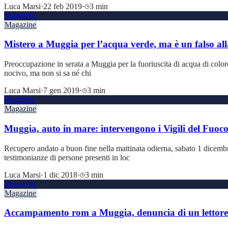
Luca Marsi
·
22 feb 2019
·
3 min
Magazine
Magazine
Mistero a Muggia per l’acqua verde, ma è un falso al
Preoccupazione in serata a Muggia per la fuoriuscita di acqua di color
nocivo, ma non si sa né chi
Luca Marsi
·
7 gen 2019
·
3 min
Magazine
Magazine
Muggia, auto in mare: intervengono i Vigili del Fuoc
Recupero andato a buon fine nella mattinata odierna, sabato 1 dicembr
testimonianze di persone presenti in loc
Luca Marsi
·
1 dic 2018
·
3 min
Magazine
Magazine
Accampamento rom a Muggia, denuncia di un lettore: