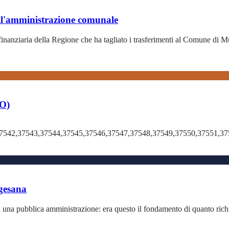
ell'amministrazione comunale
a finanziaria della Regione che ha tagliato i trasferimenti al Comune di
TO)
37542,37543,37544,37545,37546,37547,37548,37549,37550,37551,37
ggesana
in una pubblica amministrazione: era questo il fondamento di quanto ric