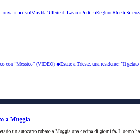
provato per voi
Movida
Offerte di Lavoro
Politica
Regione
Ricette
Scienz
bblico con “Messico” (VIDEO)
◆
Estate a Trieste, una residente: "Il gelato
ato a Muggia
rietario un autocarro rubato a Muggia una decina di giorni fa. L’uomo ha n