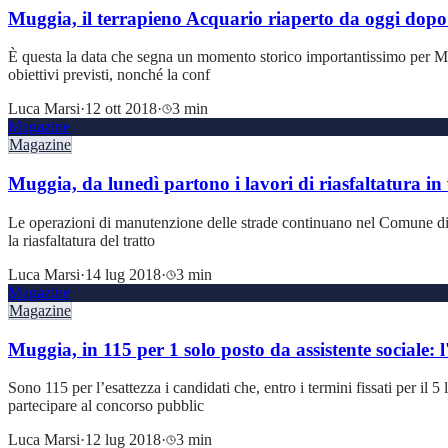
Muggia, il terrapieno Acquario riaperto da oggi dopo 
È questa la data che segna un momento storico importantissimo per Mu
obiettivi previsti, nonché la conf
Luca Marsi
·
12 ott 2018
·
3 min
Magazine
Magazine
Muggia, da lunedì partono i lavori di riasfaltatura i
Le operazioni di manutenzione delle strade continuano nel Comune di Mu
la riasfaltatura del tratto
Luca Marsi
·
14 lug 2018
·
3 min
Magazine
Magazine
Muggia, in 115 per 1 solo posto da assistente sociale: 
Sono 115 per l’esattezza i candidati che, entro i termini fissati per il
partecipare al concorso pubblic
Luca Marsi
·
12 lug 2018
·
3 min