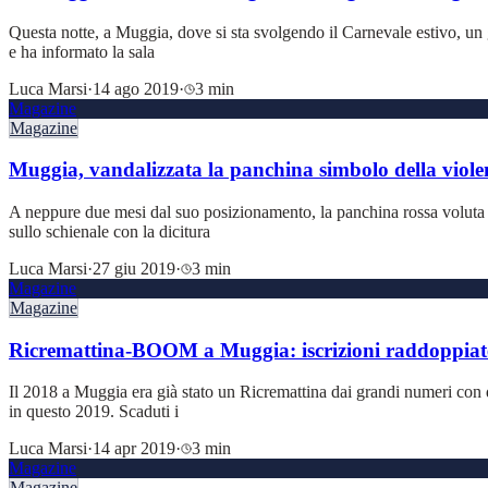
Questa notte, a Muggia, dove si sta svolgendo il Carnevale estivo, un gr
e ha informato la sala
Luca Marsi
·
14 ago 2019
·
3 min
Magazine
Magazine
Muggia, vandalizzata la panchina simbolo della viole
A neppure due mesi dal suo posizionamento, la panchina rossa voluta d
sullo schienale con la dicitura
Luca Marsi
·
27 giu 2019
·
3 min
Magazine
Magazine
Ricremattina-BOOM a Muggia: iscrizioni raddoppiat
Il 2018 a Muggia era già stato un Ricremattina dai grandi numeri con qu
in questo 2019. Scaduti i
Luca Marsi
·
14 apr 2019
·
3 min
Magazine
Magazine