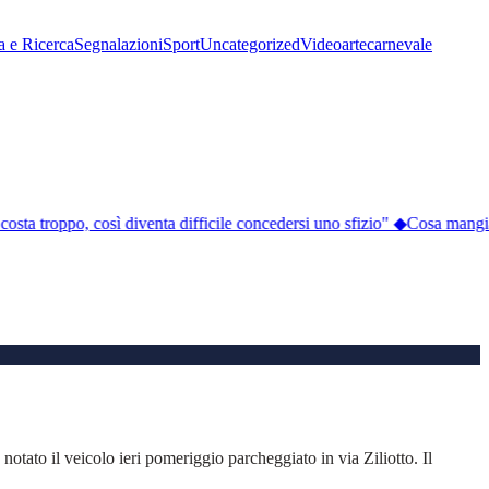
a e Ricerca
Segnalazioni
Sport
Uncategorized
Video
arte
carnevale
 costa troppo, così diventa difficile concedersi uno sfizio"
◆
Cosa mangiare
otato il veicolo ieri pomeriggio parcheggiato in via Ziliotto. Il