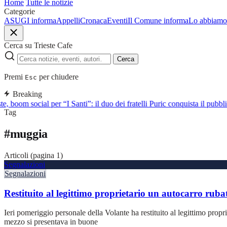
Home
Tutte le notizie
Categorie
ASUGI informa
Appelli
Cronaca
Eventi
Il Comune informa
Lo abbiamo 
Cerca su Trieste Cafe
Cerca
Premi
per chiudere
Esc
Breaking
te, boom social per “I Santi”: il duo dei fratelli Puric conquista il pu
Tag
#
muggia
Articoli (pagina 1)
Segnalazioni
Segnalazioni
Restituito al legittimo proprietario un autocarro rub
Ieri pomeriggio personale della Volante ha restituito al legittimo prop
mezzo si presentava in buone