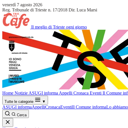
venerdì 7 agosto 2026
Reg. Tribunale di Trieste n. 17/2018
Dir. Luca Marsi
Il meglio di Trieste ogni giorno
Home
Notizie
ASUGI informa
Appelli
Cronaca
Eventi
Il Comune in
Tutte le categorie
▼
ASUGI informa
Appelli
Cronaca
Eventi
Il Comune informa
Lo abbiamo 
Cerca