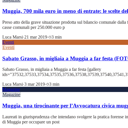
Muggia, 700 mila euro in meno di entrate: le scelte d
Preso atto della grave situazione prodotta sul bilancio comunale dall
casse comunali per 250.000 euro p
Luca Marsi
·
21 mar 2019
·
3 min
Eventi
Eventi
Sabato Grasso, in migliaia a Muggia a far festa (FO
Sabato Grasso, in migliaia a Muggia a far festa [gallery
ids="37532,37533,37534,37535,37536,37538,37539,37540,37541,
Luca Marsi
·
3 mar 2019
·
3 min
Magazine
Magazine
Muggia, una tirocinante per l’Avvocatura civica mu
Laureati in giurisprudenza che intendano svolgere la pratica forense 
di Muggia per occupare un post