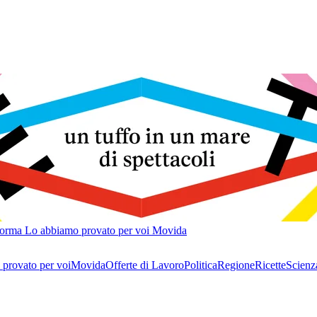
forma
Lo abbiamo provato per voi
Movida
provato per voi
Movida
Offerte di Lavoro
Politica
Regione
Ricette
Scienz