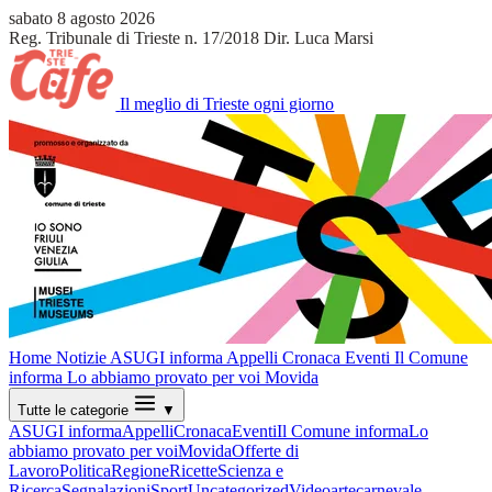
sabato 8 agosto 2026
Reg. Tribunale di Trieste n. 17/2018
Dir. Luca Marsi
Il meglio di Trieste ogni giorno
Home
Notizie
ASUGI informa
Appelli
Cronaca
Eventi
Il Comune
informa
Lo abbiamo provato per voi
Movida
Tutte le categorie
▼
ASUGI informa
Appelli
Cronaca
Eventi
Il Comune informa
Lo
abbiamo provato per voi
Movida
Offerte di
Lavoro
Politica
Regione
Ricette
Scienza e
Ricerca
Segnalazioni
Sport
Uncategorized
Video
arte
carnevale