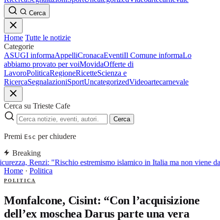
Cerca
Home
Tutte le notizie
Categorie
ASUGI informa
Appelli
Cronaca
Eventi
Il Comune informa
Lo
abbiamo provato per voi
Movida
Offerte di
Lavoro
Politica
Regione
Ricette
Scienza e
Ricerca
Segnalazioni
Sport
Uncategorized
Video
arte
carnevale
Cerca su Trieste Cafe
Cerca
Premi
per chiudere
Esc
Breaking
curezza, Renzi: "Rischio estremismo islamico in Italia ma non viene d
Home
·
Politica
POLITICA
Monfalcone, Cisint: “Con l’acquisizione
dell’ex moschea Darus parte una vera