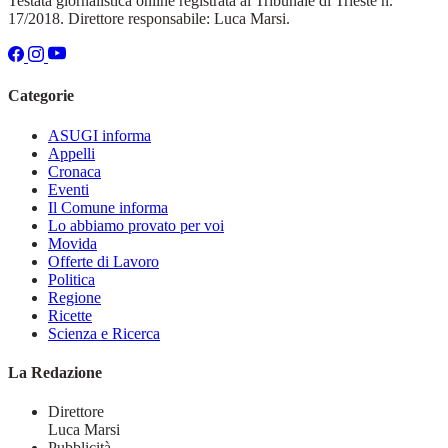
Testata giornalistica online registrata al Tribunale di Trieste n.
17/2018. Direttore responsabile: Luca Marsi.
Categorie
ASUGI informa
Appelli
Cronaca
Eventi
Il Comune informa
Lo abbiamo provato per voi
Movida
Offerte di Lavoro
Politica
Regione
Ricette
Scienza e Ricerca
La Redazione
Direttore
Luca Marsi
Pubblicità