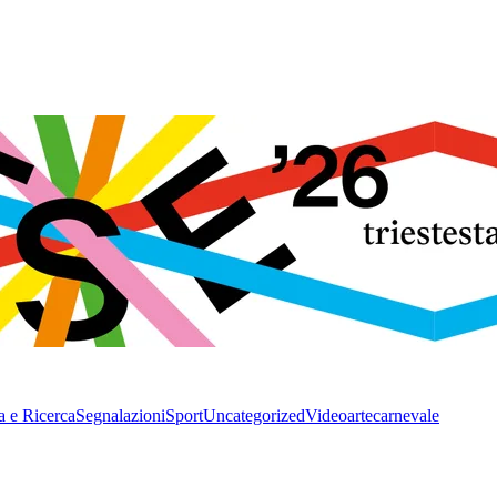
a e Ricerca
Segnalazioni
Sport
Uncategorized
Video
arte
carnevale