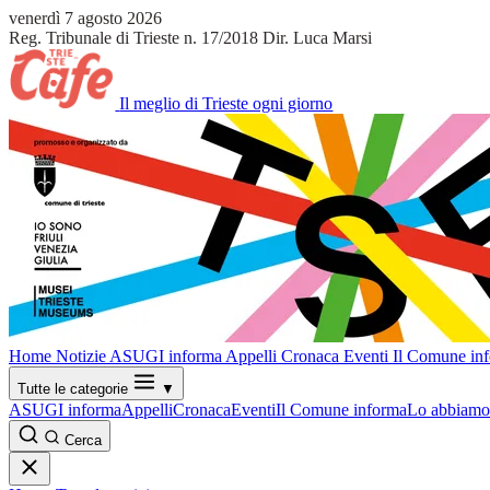
venerdì 7 agosto 2026
Reg. Tribunale di Trieste n. 17/2018
Dir. Luca Marsi
Il meglio di Trieste ogni giorno
Home
Notizie
ASUGI informa
Appelli
Cronaca
Eventi
Il Comune in
Tutte le categorie
▼
ASUGI informa
Appelli
Cronaca
Eventi
Il Comune informa
Lo abbiamo 
Cerca