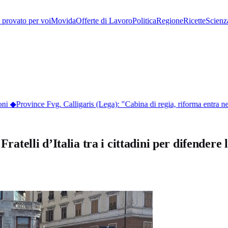
provato per voi
Movida
Offerte di Lavoro
Politica
Regione
Ricette
Scienz
ni
◆
Province Fvg. Calligaris (Lega): "Cabina di regia, riforma entra ne
Fratelli d’Italia tra i cittadini per difendere