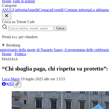
Home
Tutte le notizie
Categorie
ASUGI informa
Appelli
Cronaca
Eventi
Il Comune informa
Lo abbiamo 
Cerca su Trieste Cafe
Cerca
Premi
per chiudere
Esc
Breaking
niversario della morte di Nazario Sauro, il programma delle celebrazio
Home
·
Politica
POLITICA
“Chi sbaglia paga, chi rispetta va protetto”: 
Luca Marsi
·
19 luglio 2025 alle ore 13:53