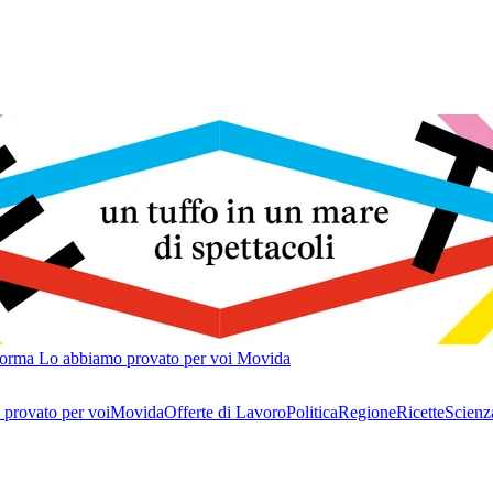
forma
Lo abbiamo provato per voi
Movida
provato per voi
Movida
Offerte di Lavoro
Politica
Regione
Ricette
Scienz