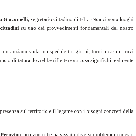
o Giacomelli
, segretario cittadino di FdI. «Non ci sono luoghi
cittadini
su uno dei provvedimenti fondamentali del nostro
e un anziano vada in ospedale tre giorni, torni a casa e trovi
mo o dittatura dovrebbe riflettere su cosa significhi realmente
presenza sul territorio e il legame con i bisogni concreti della
 Perugino
, una zona che ha vissuto diversi problemi in questo