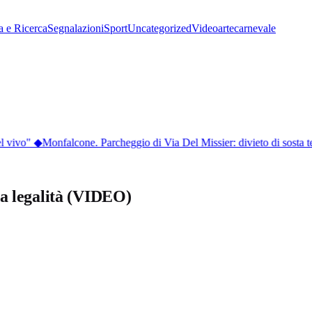
a e Ricerca
Segnalazioni
Sport
Uncategorized
Video
arte
carnevale
l vivo"
◆
Monfalcone. Parcheggio di Via Del Missier: divieto di sosta t
 la legalità (VIDEO)