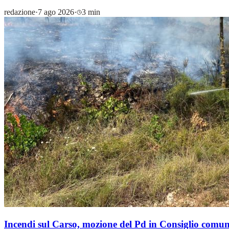
redazione
·
7 ago 2026
·
3 min
Incendi sul Carso, mozione del Pd in Consiglio comun