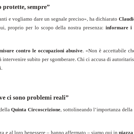
o protette, sempre”
tanti e vogliamo dare un segnale preciso», ha dichiarato
Claudi
ui, proprio per lo scopo della nostra presenza:
informare i 
misure contro le occupazioni abusive
. «Non è accettabile ch
intervenire subito per sgomberare. Chi ci accusa di autoritaris
i.
ve ci sono problemi reali”
 della
Quinta Circoscrizione
, sottolineando l’importanza della 
rezza e al loro benessere – hanno affermato – siamo qui in
piazza