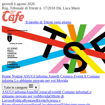
giovedì 6 agosto 2026
Reg. Tribunale di Trieste n. 17/2018
Dir. Luca Marsi
Il meglio di Trieste ogni giorno
Home
Notizie
ASUGI informa
Appelli
Cronaca
Eventi
Il Comune
informa
Lo abbiamo provato per voi
Movida
Tutte le categorie
▼
ASUGI informa
Appelli
Cronaca
Eventi
Il Comune informa
Lo
abbiamo provato per voi
Movida
Offerte di
Lavoro
Politica
Regione
Ricette
Scienza e
Ricerca
Segnalazioni
Sport
Uncategorized
Video
arte
carnevale