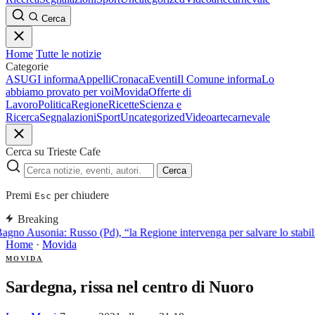
Cerca
Home
Tutte le notizie
Categorie
ASUGI informa
Appelli
Cronaca
Eventi
Il Comune informa
Lo
abbiamo provato per voi
Movida
Offerte di
Lavoro
Politica
Regione
Ricette
Scienza e
Ricerca
Segnalazioni
Sport
Uncategorized
Video
arte
carnevale
Cerca su Trieste Cafe
Cerca
Premi
per chiudere
Esc
Breaking
agno Ausonia: Russo (Pd), “la Regione intervenga per salvare lo stabi
Home
·
Movida
MOVIDA
Sardegna, rissa nel centro di Nuoro