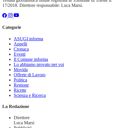
Testata giornalistica online registrata al Tribunale di Trieste n.
17/2018. Direttore responsabile: Luca Marsi.
Categorie
ASUGI informa
Appelli
Cronaca
Eventi
Il Comune informa
Lo abbiamo provato per voi
Movida
Offerte di Lavoro
Politica
Regione
Ricette
Scienza e Ricerca
La Redazione
Direttore
Luca Marsi
Pubblicità