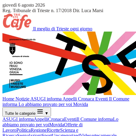
giovedì 6 agosto 2026
Reg. Tribunale di Trieste n. 17/2018
Dir. Luca Marsi
Il meglio di Trieste ogni giorno
Home
Notizie
ASUGI informa
Appelli
Cronaca
Eventi
Il Comune
informa
Lo abbiamo provato per voi
Movida
Tutte le categorie
▼
ASUGI informa
Appelli
Cronaca
Eventi
Il Comune informa
Lo
abbiamo provato per voi
Movida
Offerte di
Lavoro
Politica
Regione
Ricette
Scienza e
Ricerca
Segnalazioni
Sport
Uncategorized
Video
arte
carnevale