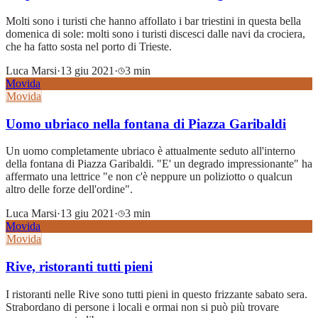
Molti sono i turisti che hanno affollato i bar triestini in questa bella
domenica di sole: molti sono i turisti discesci dalle navi da crociera,
che ha fatto sosta nel porto di Trieste.
Luca Marsi
·
13 giu 2021
·
3 min
Movida
Movida
Uomo ubriaco nella fontana di Piazza Garibaldi
Un uomo completamente ubriaco è attualmente seduto all'interno
della fontana di Piazza Garibaldi. "E' un degrado impressionante" ha
affermato una lettrice "e non c'è neppure un poliziotto o qualcun
altro delle forze dell'ordine".
Luca Marsi
·
13 giu 2021
·
3 min
Movida
Movida
Rive, ristoranti tutti pieni
I ristoranti nelle Rive sono tutti pieni in questo frizzante sabato sera.
Strabordano di persone i locali e ormai non si può più trovare