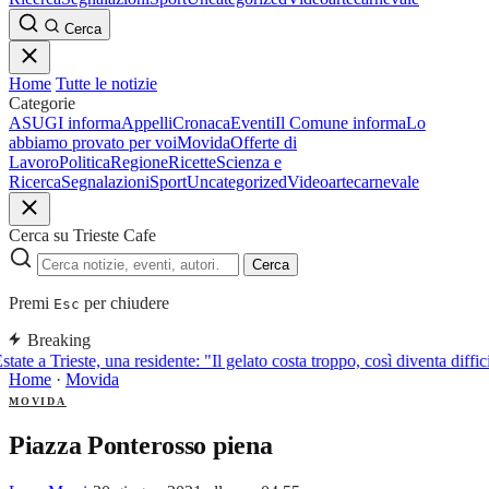
Cerca
Home
Tutte le notizie
Categorie
ASUGI informa
Appelli
Cronaca
Eventi
Il Comune informa
Lo
abbiamo provato per voi
Movida
Offerte di
Lavoro
Politica
Regione
Ricette
Scienza e
Ricerca
Segnalazioni
Sport
Uncategorized
Video
arte
carnevale
Cerca su Trieste Cafe
Cerca
Premi
per chiudere
Esc
Breaking
state a Trieste, una residente: "Il gelato costa troppo, così diventa diffi
Home
·
Movida
MOVIDA
Piazza Ponterosso piena