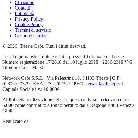
Chi siamo
Contatti
Pubblicità
Privacy Policy
Cookie Policy
Termini di servizio
Gestione Cookie
© 2026, Trieste Cafe. Tutti i diritti riservati.
Testata giornalistica online iscritta presso il Tribunale di Trieste –
Numero registrazione 17/2018 del 10 luglio 2018 - 2266/2018 V.G.
Direttore Luca Marsi.
Network Cafe S.R.L - Via Palestrina 10, 34133 Trieste | C.F:
01306520329 | REA: TS - 202367 | PEC:
networkcafe@pec.it
|
Capitale Sociale i.v.: 10.000€
Ai fini della realizzazione del sito, questa attività ha ricevuto euro
5.000 come contributo a fondo perduto dalla Regione Friuli Venezia
Giulia.
Realizzato da