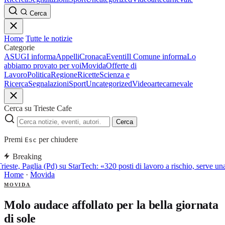
Cerca
Home
Tutte le notizie
Categorie
ASUGI informa
Appelli
Cronaca
Eventi
Il Comune informa
Lo
abbiamo provato per voi
Movida
Offerte di
Lavoro
Politica
Regione
Ricette
Scienza e
Ricerca
Segnalazioni
Sport
Uncategorized
Video
arte
carnevale
Cerca su Trieste Cafe
Cerca
Premi
per chiudere
Esc
Breaking
rieste, Paglia (Pd) su StarTech: «320 posti di lavoro a rischio, serve una
Home
·
Movida
MOVIDA
Molo audace affollato per la bella giornata
di sole