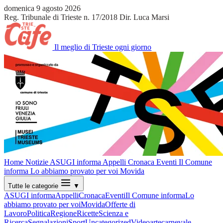
domenica 9 agosto 2026
Reg. Tribunale di Trieste n. 17/2018
Dir. Luca Marsi
Il meglio di Trieste ogni giorno
Home
Notizie
ASUGI informa
Appelli
Cronaca
Eventi
Il Comune
informa
Lo abbiamo provato per voi
Movida
Tutte le categorie
▼
ASUGI informa
Appelli
Cronaca
Eventi
Il Comune informa
Lo
abbiamo provato per voi
Movida
Offerte di
Lavoro
Politica
Regione
Ricette
Scienza e
Ricerca
Segnalazioni
Sport
Uncategorized
Video
arte
carnevale