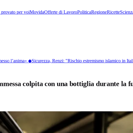
provato per voi
Movida
Offerte di Lavoro
Politica
Regione
Ricette
Scienz
messo l’anima»
◆
Sicurezza, Renzi: "Rischio estremismo islamico in Ital
mmessa colpita con una bottiglia durante la f