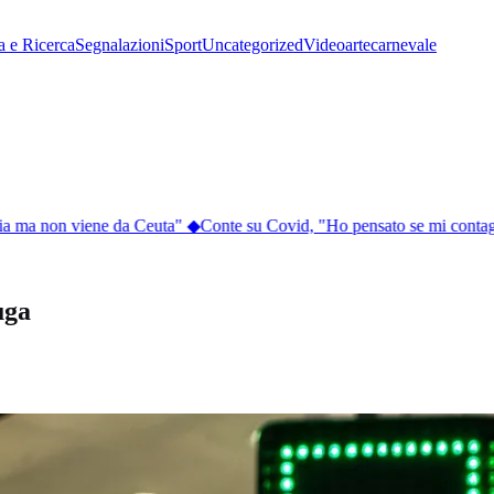
a e Ricerca
Segnalazioni
Sport
Uncategorized
Video
arte
carnevale
ia ma non viene da Ceuta"
◆
Conte su Covid, "Ho pensato se mi contag
uga