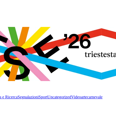
a e Ricerca
Segnalazioni
Sport
Uncategorized
Video
arte
carnevale