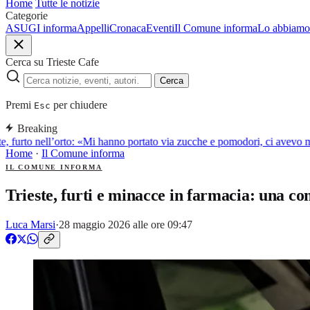
Home
Tutte le notizie
Categorie
ASUGI informa
Appelli
Cronaca
Eventi
Il Comune informa
Lo abbiamo 
Cerca su Trieste Cafe
Cerca
Premi
per chiudere
Esc
Breaking
e, furto nell’orto: «Mi hanno portato via zucche e pomodori, ci avevo 
Home
·
Il Comune informa
IL COMUNE INFORMA
Trieste, furti e minacce in farmacia: una co
Luca Marsi
·
28 maggio 2026 alle ore 09:47