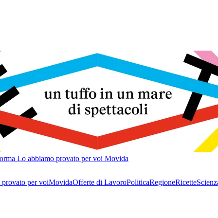
forma
Lo abbiamo provato per voi
Movida
provato per voi
Movida
Offerte di Lavoro
Politica
Regione
Ricette
Scienz