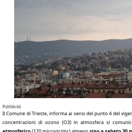
Pubblicità
Il Comune di Trieste, informa a
i sensi del punto 4 del vige
concentrazioni di ozono (O3) in atmosfera si comunica
atmosferico
(120 microgr/mc) almeno
sino a
sabato 30 