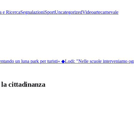
a e Ricerca
Segnalazioni
Sport
Uncategorized
Video
arte
carnevale
ntando un luna park per turisti»
◆
Lodi: "Nelle scuole interveniamo ogni
la cittadinanza