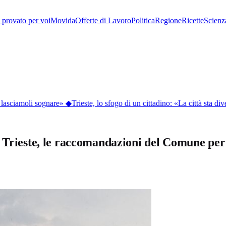
provato per voi
Movida
Offerte di Lavoro
Politica
Regione
Ricette
Scienz
asciamoli sognare»
◆
Trieste, lo sfogo di un cittadino: «La città sta dive
 Trieste, le raccomandazioni del Comune per 