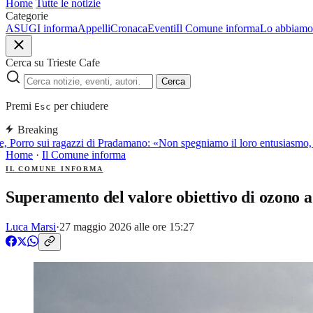
Home
Tutte le notizie
Categorie
ASUGI informa
Appelli
Cronaca
Eventi
Il Comune informa
Lo abbiamo 
Cerca su Trieste Cafe
Cerca
Premi
per chiudere
Esc
Breaking
, Porro sui ragazzi di Pradamano: «Non spegniamo il loro entusiasmo, l
Home
·
Il Comune informa
IL COMUNE INFORMA
Superamento del valore obiettivo di ozono a
Luca Marsi
·
27 maggio 2026 alle ore 15:27