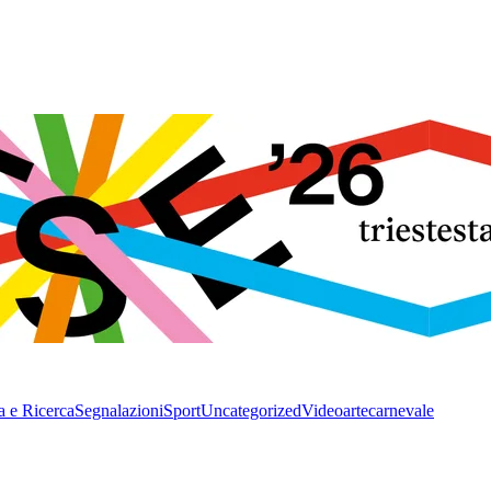
a e Ricerca
Segnalazioni
Sport
Uncategorized
Video
arte
carnevale