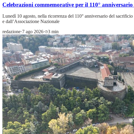
Celebrazioni commemorative per il 110° anniversario
Lunedì 10 agosto, nella ricorrenza del 110° anniversario del sacrific
e dall’Associazione Nazionale
redazione
·
7 ago 2026
·
3 min