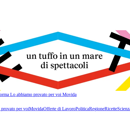
forma
Lo abbiamo provato per voi
Movida
provato per voi
Movida
Offerte di Lavoro
Politica
Regione
Ricette
Scienz