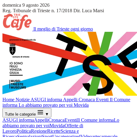
domenica 9 agosto 2026
Reg. Tribunale di Trieste n. 17/2018
Dir. Luca Marsi
Il meglio di Trieste ogni giorno
Home
Notizie
ASUGI informa
Appelli
Cronaca
Eventi
Il Comune
informa
Lo abbiamo provato per voi
Movida
Tutte le categorie
▼
ASUGI informa
Appelli
Cronaca
Eventi
Il Comune informa
Lo
abbiamo provato per voi
Movida
Offerte di
Lavoro
Politica
Regione
Ricette
Scienza e
Ricerca
Segnalazioni
Sport
Uncategorized
Video
arte
carnevale