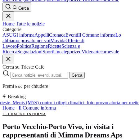
Cerca
Home
Tutte le notizie
Categorie
ASUGI informa
Appelli
Cronaca
Eventi
Il Comune informa
Lo
abbiamo provato per voi
Movida
Offerte di
Lavoro
Politica
Regione
Ricette
Scienza e
Ricerca
Segnalazioni
Sport
Uncategorized
Video
arte
carnevale
Cerca su Trieste Cafe
Cerca
Premi
per chiudere
Esc
Breaking
ieste, Menis (M5S) contro i rifugi climatici: foto provocatoria per mett
Home
·
Il Comune informa
IL COMUNE INFORMA
Porto Vecchio-Porto Vivo, in visita i
rappresentanti di Mimma Dreams Aps