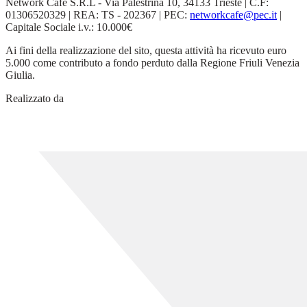
Network Cafe S.R.L - Via Palestrina 10, 34133 Trieste | C.F:
01306520329 | REA: TS - 202367 | PEC:
networkcafe@pec.it
|
Capitale Sociale i.v.: 10.000€
Ai fini della realizzazione del sito, questa attività ha ricevuto euro
5.000 come contributo a fondo perduto dalla Regione Friuli Venezia
Giulia.
Realizzato da