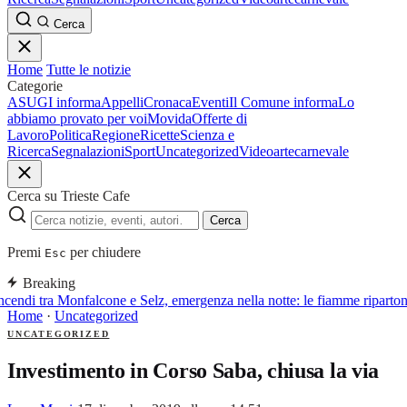
Cerca
Home
Tutte le notizie
Categorie
ASUGI informa
Appelli
Cronaca
Eventi
Il Comune informa
Lo
abbiamo provato per voi
Movida
Offerte di
Lavoro
Politica
Regione
Ricette
Scienza e
Ricerca
Segnalazioni
Sport
Uncategorized
Video
arte
carnevale
Cerca su Trieste Cafe
Cerca
Premi
per chiudere
Esc
Breaking
ncendi tra Monfalcone e Selz, emergenza nella notte: le fiamme ripartono
Home
·
Uncategorized
UNCATEGORIZED
Investimento in Corso Saba, chiusa la via