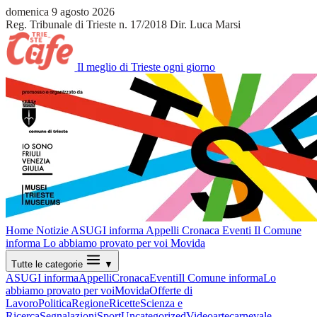
domenica 9 agosto 2026
Reg. Tribunale di Trieste n. 17/2018
Dir. Luca Marsi
Il meglio di Trieste ogni giorno
Home
Notizie
ASUGI informa
Appelli
Cronaca
Eventi
Il Comune
informa
Lo abbiamo provato per voi
Movida
Tutte le categorie
▼
ASUGI informa
Appelli
Cronaca
Eventi
Il Comune informa
Lo
abbiamo provato per voi
Movida
Offerte di
Lavoro
Politica
Regione
Ricette
Scienza e
Ricerca
Segnalazioni
Sport
Uncategorized
Video
arte
carnevale