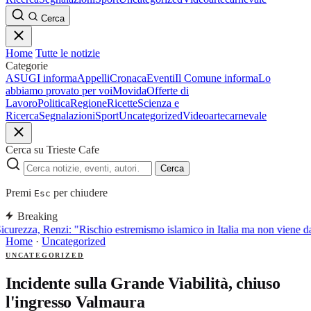
Cerca
Home
Tutte le notizie
Categorie
ASUGI informa
Appelli
Cronaca
Eventi
Il Comune informa
Lo
abbiamo provato per voi
Movida
Offerte di
Lavoro
Politica
Regione
Ricette
Scienza e
Ricerca
Segnalazioni
Sport
Uncategorized
Video
arte
carnevale
Cerca su Trieste Cafe
Cerca
Premi
per chiudere
Esc
Breaking
icurezza, Renzi: "Rischio estremismo islamico in Italia ma non viene 
Home
·
Uncategorized
UNCATEGORIZED
Incidente sulla Grande Viabilità, chiuso
l'ingresso Valmaura