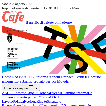
sabato 8 agosto 2026
Reg. Tribunale di Trieste n. 17/2018
Dir. Luca Marsi
Il meglio di Trieste ogni giorno
Home
Notizie
ASUGI informa
Appelli
Cronaca
Eventi
Il Comune
informa
Lo abbiamo provato per voi
Movida
Tutte le categorie
▼
ASUGI informa
Appelli
Cronaca
Eventi
Il Comune informa
Lo
abbiamo provato per voi
Movida
Offerte di
Lavoro
Politica
Regione
Ricette
Scienza e
Ricerca
Segnalazioni
Sport
Uncategorized
Video
arte
carnevale