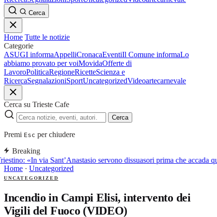
Cerca
Home
Tutte le notizie
Categorie
ASUGI informa
Appelli
Cronaca
Eventi
Il Comune informa
Lo
abbiamo provato per voi
Movida
Offerte di
Lavoro
Politica
Regione
Ricette
Scienza e
Ricerca
Segnalazioni
Sport
Uncategorized
Video
arte
carnevale
Cerca su Trieste Cafe
Cerca
Premi
per chiudere
Esc
Breaking
riestino: «In via Sant’Anastasio servono dissuasori prima che accada q
Home
·
Uncategorized
UNCATEGORIZED
Incendio in Campi Elisi, intervento dei
Vigili del Fuoco (VIDEO)