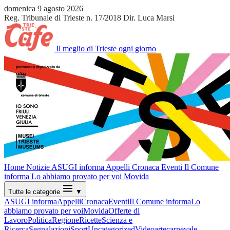
domenica 9 agosto 2026
Reg. Tribunale di Trieste n. 17/2018
Dir. Luca Marsi
Il meglio di Trieste ogni giorno
Home
Notizie
ASUGI informa
Appelli
Cronaca
Eventi
Il Comune
informa
Lo abbiamo provato per voi
Movida
Tutte le categorie
▼
ASUGI informa
Appelli
Cronaca
Eventi
Il Comune informa
Lo
abbiamo provato per voi
Movida
Offerte di
Lavoro
Politica
Regione
Ricette
Scienza e
Ricerca
Segnalazioni
Sport
Uncategorized
Video
arte
carnevale