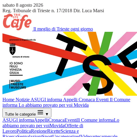
sabato 8 agosto 2026
Reg. Tribunale di Trieste n. 17/2018
Dir. Luca Marsi
Il meglio di Trieste ogni giorno
Home
Notizie
ASUGI informa
Appelli
Cronaca
Eventi
Il Comune
informa
Lo abbiamo provato per voi
Movida
Tutte le categorie
▼
ASUGI informa
Appelli
Cronaca
Eventi
Il Comune informa
Lo
abbiamo provato per voi
Movida
Offerte di
Lavoro
Politica
Regione
Ricette
Scienza e
Ricerca
Segnalazioni
Sport
Uncategorized
Video
arte
carnevale