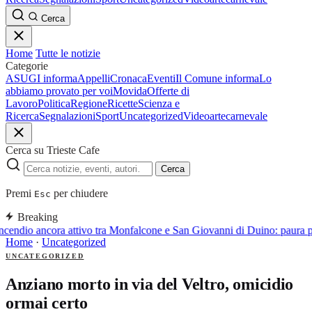
Cerca
Home
Tutte le notizie
Categorie
ASUGI informa
Appelli
Cronaca
Eventi
Il Comune informa
Lo
abbiamo provato per voi
Movida
Offerte di
Lavoro
Politica
Regione
Ricette
Scienza e
Ricerca
Segnalazioni
Sport
Uncategorized
Video
arte
carnevale
Cerca su Trieste Cafe
Cerca
Premi
per chiudere
Esc
Breaking
ncendio ancora attivo tra Monfalcone e San Giovanni di Duino: paura p
Home
·
Uncategorized
UNCATEGORIZED
Anziano morto in via del Veltro, omicidio
ormai certo