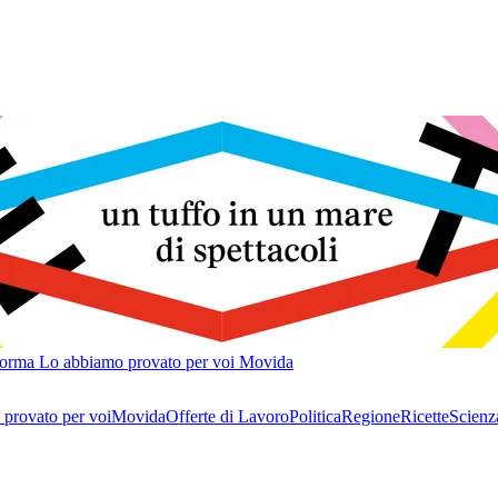
forma
Lo abbiamo provato per voi
Movida
provato per voi
Movida
Offerte di Lavoro
Politica
Regione
Ricette
Scienz