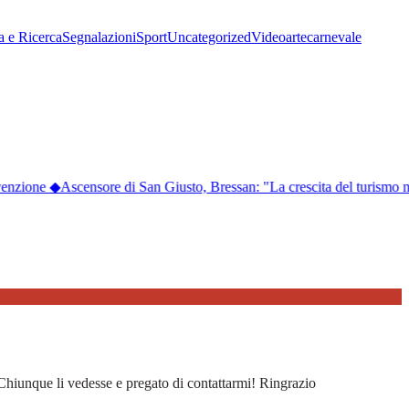
a e Ricerca
Segnalazioni
Sport
Uncategorized
Video
arte
carnevale
venzione
◆
Ascensore di San Giusto, Bressan: "La crescita del turismo no
hiunque li vedesse e pregato di contattarmi! Ringrazio