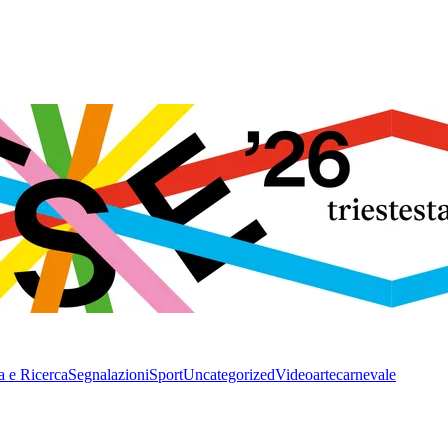
a e Ricerca
Segnalazioni
Sport
Uncategorized
Video
arte
carnevale