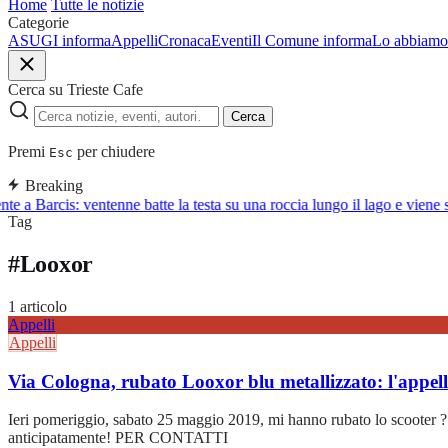
Home
Tutte le notizie
Categorie
ASUGI informa
Appelli
Cronaca
Eventi
Il Comune informa
Lo abbiamo 
Cerca su Trieste Cafe
Cerca
Premi
per chiudere
Esc
Breaking
te a Barcis: ventenne batte la testa su una roccia lungo il lago e viene
Tag
#
Looxor
1 articolo
Appelli
Appelli
Via Cologna, rubato Looxor blu metallizzato: l'appell
Ieri pomeriggio, sabato 25 maggio 2019, mi hanno rubato lo scooter ?
anticipatamente! PER CONTATTI