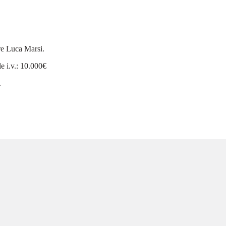
ore Luca Marsi.
le i.v.: 10.000€
.