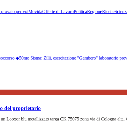
provato per voi
Movida
Offerte di Lavoro
Politica
Regione
Ricette
Scienz
 soccorso
◆
50mo Sisma: Zilli, esercitazione "Gambero" laboratorio pre
o del proprietario
 un Looxor blu metallizzato targa CK 75075 zona via di Cologna alta. C